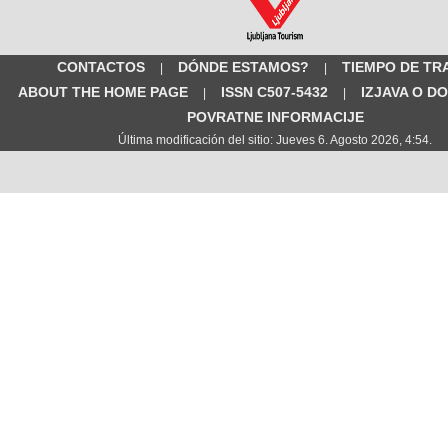
CONTACTOS
DÓNDE ESTAMOS?
TIEMPO DE TR
|
|
ABOUT THE HOME PAGE
ISSN C507-5432
IZJAVA O D
|
|
POVRATNE INFORMACIJE
Última modificación del sitio: Jueves 6. Agosto 2026, 4:54.