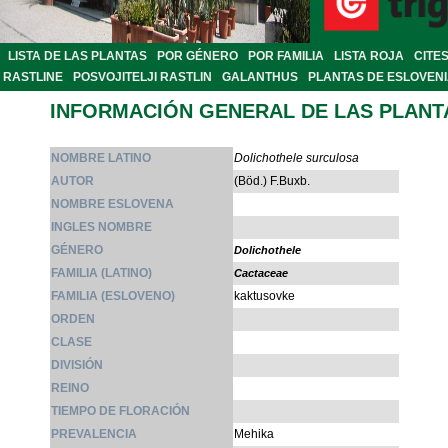
LISTA DE LAS PLANTAS
POR GÉNERO
POR FAMILIA
LISTA ROJA
CITE
RASTLINE
POSVOJITELJI RASTLIN
GALANTHUS
PLANTAS DE ESLOVEN
INFORMACIÓN GENERAL DE LAS PLANT
NOMBRE LATINO
Dolichothele surculosa
AUTOR
(Böd.) F.Buxb.
NOMBRE ESLOVENA
INGLES NOMBRE
GÉNERO
Dolichothele
FAMILIA (LATINO)
Cactaceae
FAMILIA (ESLOVENO)
kaktusovke
ORDEN
CLASE
DIVISIÓN
REINO
TIEMPO DE FLORACIÓN
PREVALENCIA
Mehika