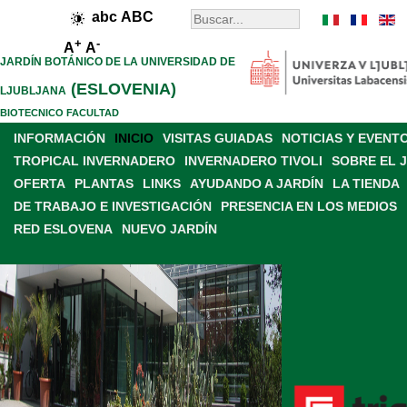
abc
ABC
+
-
A
A
JARDÍN BOTÁNICO DE LA UNIVERSIDAD DE
(ESLOVENIA)
LJUBLJANA
BIOTECNICO FACULTAD
INFORMACIÓN
INICIO
VISITAS GUIADAS
NOTICIAS Y EVENT
TROPICAL INVERNADERO
INVERNADERO TIVOLI
SOBRE EL 
OFERTA
PLANTAS
LINKS
AYUDANDO A JARDÍN
LA TIENDA
DE TRABAJO E INVESTIGACIÓN
PRESENCIA EN LOS MEDIOS
RED ESLOVENA
NUEVO JARDÍN