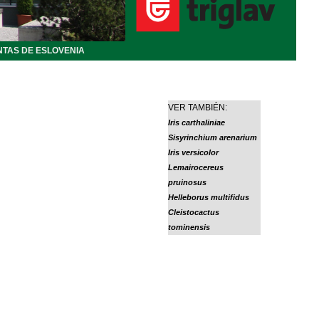
NTAS DE ESLOVENIA
VER TAMBIÉN:
Iris carthaliniae
Sisyrinchium arenarium
Iris versicolor
Lemairocereus
pruinosus
Helleborus multifidus
Cleistocactus
tominensis