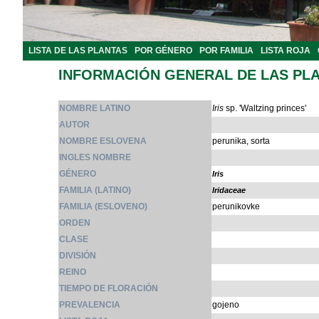
LISTA DE LAS PLANTAS
POR GÉNERO
POR FAMILIA
LISTA ROJA
INFORMACIÓN GENERAL DE LAS PL
NOMBRE LATINO
Iris
sp. 'Waltzing princes'
AUTOR
NOMBRE ESLOVENA
perunika, sorta
INGLES NOMBRE
GÉNERO
Iris
FAMILIA (LATINO)
Iridaceae
FAMILIA (ESLOVENO)
perunikovke
ORDEN
CLASE
DIVISIÓN
REINO
TIEMPO DE FLORACIÓN
PREVALENCIA
gojeno