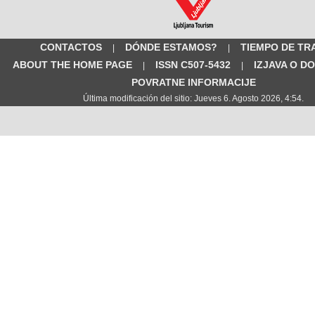
CONTACTOS
DÓNDE ESTAMOS?
TIEMPO DE TR
|
|
ABOUT THE HOME PAGE
ISSN C507-5432
IZJAVA O D
|
|
POVRATNE INFORMACIJE
Última modificación del sitio: Jueves 6. Agosto 2026, 4:54.