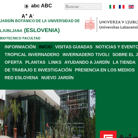
abc
ABC
+
-
A
A
JARDÍN BOTÁNICO DE LA UNIVERSIDAD DE
(ESLOVENIA)
LJUBLJANA
BIOTECNICO FACULTAD
INFORMACIÓN
INICIO
VISITAS GUIADAS
NOTICIAS Y EVENT
TROPICAL INVERNADERO
INVERNADERO TIVOLI
SOBRE EL 
OFERTA
PLANTAS
LINKS
AYUDANDO A JARDÍN
LA TIENDA
DE TRABAJO E INVESTIGACIÓN
PRESENCIA EN LOS MEDIOS
RED ESLOVENA
NUEVO JARDÍN