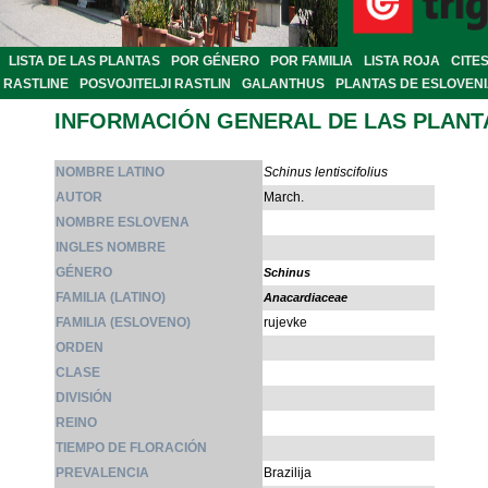
LISTA DE LAS PLANTAS
POR GÉNERO
POR FAMILIA
LISTA ROJA
CITE
RASTLINE
POSVOJITELJI RASTLIN
GALANTHUS
PLANTAS DE ESLOVEN
INFORMACIÓN GENERAL DE LAS PLANT
NOMBRE LATINO
Schinus lentiscifolius
AUTOR
March.
NOMBRE ESLOVENA
INGLES NOMBRE
GÉNERO
Schinus
FAMILIA (LATINO)
Anacardiaceae
FAMILIA (ESLOVENO)
rujevke
ORDEN
CLASE
DIVISIÓN
REINO
TIEMPO DE FLORACIÓN
PREVALENCIA
Brazilija