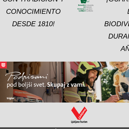
CONOCIMIENTO
DESDE 1810!
BIODI
DURA
A