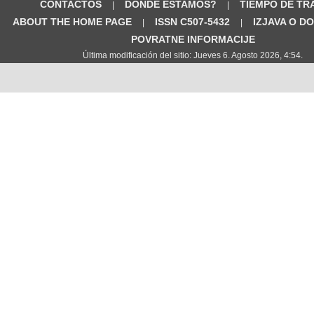
CONTACTOS
DÓNDE ESTAMOS?
TIEMPO DE TR
|
|
ABOUT THE HOME PAGE
ISSN C507-5432
IZJAVA O D
|
|
POVRATNE INFORMACIJE
Última modificación del sitio: Jueves 6. Agosto 2026, 4:54.