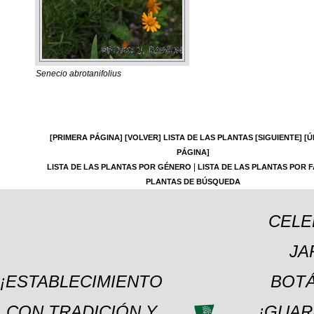
Senecio abrotanifolius
[PRIMERA PÁGINA]
[VOLVER]
LISTA DE LAS PLANTAS
[SIGUIENTE]
[Ú
PÁGINA]
|
LISTA DE LAS PLANTAS POR GÉNERO
LISTA DE LAS PLANTAS POR F
PLANTAS DE BÚSQUEDA
CELE
JA
¡ESTABLECIMIENTO
BOTÁ
CON TRADICIÓN Y
¡GUAR