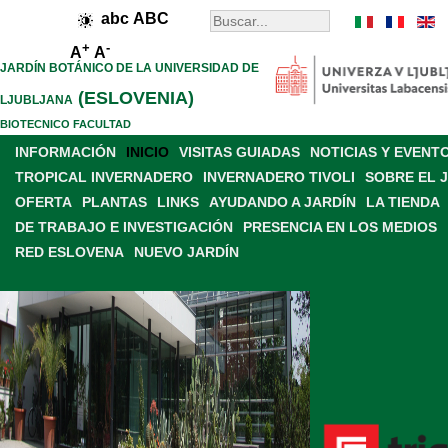
abc
ABC
+
-
A
A
JARDÍN BOTÁNICO DE LA UNIVERSIDAD DE
(ESLOVENIA)
LJUBLJANA
BIOTECNICO FACULTAD
INFORMACIÓN
INICIO
VISITAS GUIADAS
NOTICIAS Y EVENT
TROPICAL INVERNADERO
INVERNADERO TIVOLI
SOBRE EL 
OFERTA
PLANTAS
LINKS
AYUDANDO A JARDÍN
LA TIENDA
DE TRABAJO E INVESTIGACIÓN
PRESENCIA EN LOS MEDIOS
RED ESLOVENA
NUEVO JARDÍN