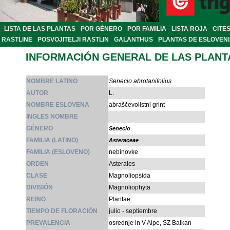
LISTA DE LAS PLANTAS
POR GÉNERO
POR FAMILIA
LISTA ROJA
CITE
RASTLINE
POSVOJITELJI RASTLIN
GALANTHUS
PLANTAS DE ESLOVEN
INFORMACIÓN GENERAL DE LAS PLANT
NOMBRE LATINO
Senecio abrotanifolius
AUTOR
L.
NOMBRE ESLOVENA
abraščevolistni grint
INGLES NOMBRE
GÉNERO
Senecio
FAMILIA (LATINO)
Asteraceae
FAMILIA (ESLOVENO)
nebinovke
ORDEN
Asterales
CLASE
Magnoliopsida
DIVISIÓN
Magnoliophyta
REINO
Plantae
TIEMPO DE FLORACIÓN
julio - septiembre
PREVALENCIA
osrednje in V Alpe, SZ Balkan