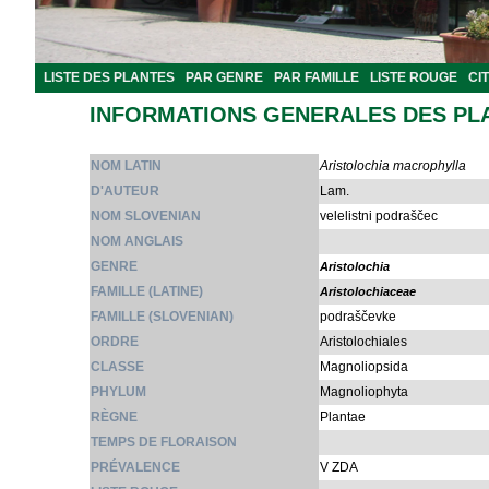
LISTE DES PLANTES
PAR GENRE
PAR FAMILLE
LISTE ROUGE
CI
INFORMATIONS GENERALES DES PL
NOM LATIN
Aristolochia macrophylla
D'AUTEUR
Lam.
NOM SLOVENIAN
velelistni podraščec
NOM ANGLAIS
GENRE
Aristolochia
FAMILLE (LATINE)
Aristolochiaceae
FAMILLE (SLOVENIAN)
podraščevke
ORDRE
Aristolochiales
CLASSE
Magnoliopsida
PHYLUM
Magnoliophyta
RÈGNE
Plantae
TEMPS DE FLORAISON
PRÉVALENCE
V ZDA