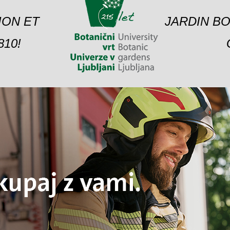
ION ET
JARDIN BO
10!