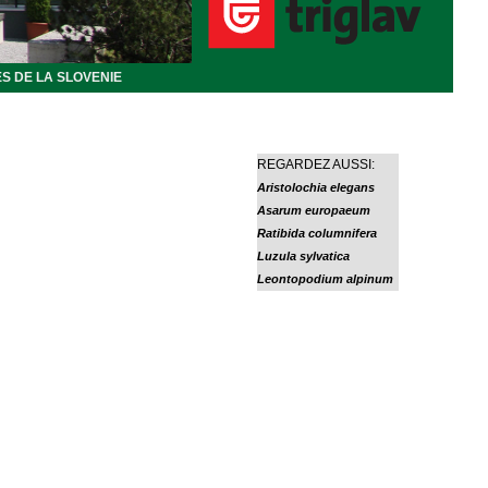
S DE LA SLOVENIE
REGARDEZ AUSSI:
Aristolochia elegans
Asarum europaeum
Ratibida columnifera
Luzula sylvatica
Leontopodium alpinum