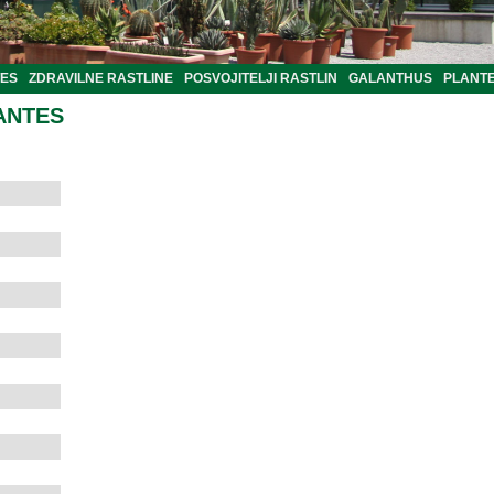
TES
ZDRAVILNE RASTLINE
POSVOJITELJI RASTLIN
GALANTHUS
PLANTE
ANTES