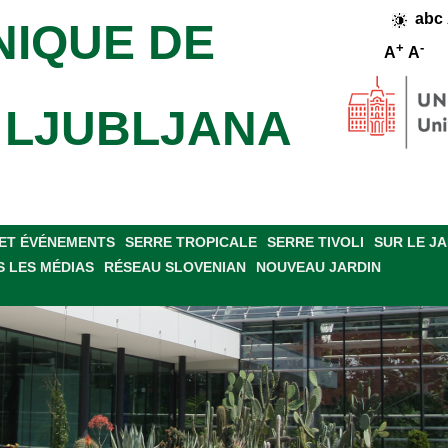
abc
NIQUE DE
+
-
A
A
E LJUBLJANA
ET ÉVÉNEMENTS
SERRE TROPICALE
SERRE TIVOLI
SUR LE J
 LES MÉDIAS
RÉSEAU SLOVENIAN
NOUVEAU JARDIN