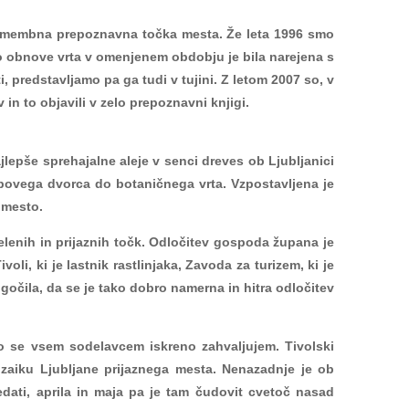
a pomembna prepoznavna točka mesta. Že leta 1996 smo
ino obnove vrta v omenjenem obdobju je bila narejena s
, predstavljamo pa ga tudi v tujini. Z letom 2007 so, v
in to objavili v zelo prepoznavni knjigi.
jlepše sprehajalne aleje v senci dreves ob Ljubljanici
ipovega dvorca do botaničnega vrta. Vzpostavljena je
 mesto.
zelenih in prijaznih točk. Odločitev gospoda župana je
voli, ki je lastnik rastlinjaka, Zavoda za turizem, ki je
očila, da se je tako dobro namerna in hitra odločitev
to se vsem sodelavcem iskreno zahvaljujem. Tivolski
ozaiku Ljubljane prijaznega mesta. Nenazadnje je ob
dati, aprila in maja pa je tam čudovit cvetoč nasad