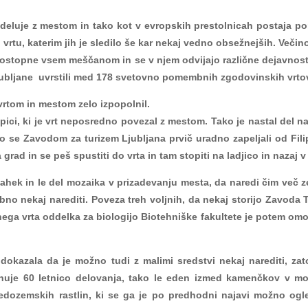
 sodeluje z mestom in tako kot v evropskih prestolnicah postaj
 vrtu, katerim jih je sledilo še kar nekaj vedno obsežnejših. Več
t dostopne vsem meščanom in se v njem odvijajo različne dejavnosti
iz Ljubljane uvrstili med 178 svetovno pomembnih zgodovinskih vrtov 
rtom in mestom zelo izpopolnil.
ci, ki je vrt neposredno povezal z mestom. Tako je nastal del na
mo se Zavodom za turizem Ljubljana prvič uradno zapeljali od Fil
rad in se peš spustiti do vrta in tam stopiti na ladjico in nazaj v
 lahek in le del mozaika v prizadevanju mesta, da naredi čim več 
ebno nekaj narediti. Poveza treh voljnih, da nekaj storijo Zavoda Ti
ega vrta oddelka za biologijo Biotehniške fakultete je potem omog
 dokazala da je možno tudi z malimi sredstvi nekaj narediti, za
raznuje 60 letnico delovanja, tako le eden izmed kamenčkov v m
redozemskih rastlin, ki se ga je po predhodni najavi možno ogle