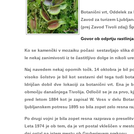
Botanični vrt, Oddelek za 
Zavod za turizem Ljublja
(prej Zavod Tivoli zdaj) Š
Govor ob odprtju rastlinja
Ko se kamenčki v mozaiku počasi sestavljajo slika 
le nekaj zanimivosti iz te častitljivo dolge in nikoli ur
Naj navedem nekaj opornih točk. 14 oktobra je bil po
visoko šolstvo je bil kot sestavni del tega tudi bo
Idrijčan dobil dve lokaciji za botanični vrt. Ena je
območju današnjega Tivolija. Odločil se je za prvo, k
pred letom 1884 kot je zapisal W. Voss v delu Botan
ljubljanskem potresu 1895 so bila zopet zelo resna ra
Po drugi vojni je bila zopet resna razprava o preselitv
Leta 1974 je ob tem, da je vrt postal vkleščen v mesto
dni ostal na istem mestu ob Gruberjevem prekopu.