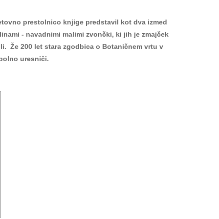
etovno prestolnico knjige predstavil kot dva izmed
nami - navadnimi malimi zvončki, ki jih je zmajček
ili. Že 200 let stara zgodbica o Botaničnem
v
rtu v
bolno uresniči.