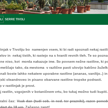
SERRE TIVOLI
linjak v Tivoliju bo namenjen vsem, ki bi radi spoznali
nekaj rastl
elov in nekaj tistih, ki rastejo na s hranili revnih tleh. Te so po
šne niso, kot morda nakazuje ime. So povsem nežne rastline, ki po
meščajo tako, da mestoma v različne pasti ulovijo kakšno žuželk
nali boste lahko nekatere uporabne rastline (ananas, vanilijo..) in
jski oleandrovec in pisano obarvane rastline tropske podrasti.
 v rastlinjak je prost.
j rastlin, vzgojenih v botaničnem vrtu, bo tukaj možno tudi kupiti.
ralni čas:
Vsak dan (tudi sob. in ned. ter prazniki), razen poned
 odprt do 18 ure.
Začasno zaprt!