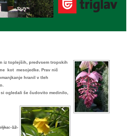
in iz toplejših, predvsem tropskih
znane kot mesojedke. Prav nič
manjkanje hranil v tleh
o.
 si ogledali še čudovito medinilo,
eljka: 12
-