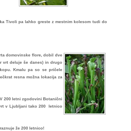
jaka Tivoli pa lahko greste z mestnim kolesom tudi do
 Vrta domovinske
flore, dobil dve
 vrt deluje še danes) in drugo
ekopu. Kmalu pa so se pričele
 večkrat resna možna lokacija za
V 200 letni zgodovini Botanični
 vrt v Ljubljani tako 200 letnico
raznuje že 200 letnico!