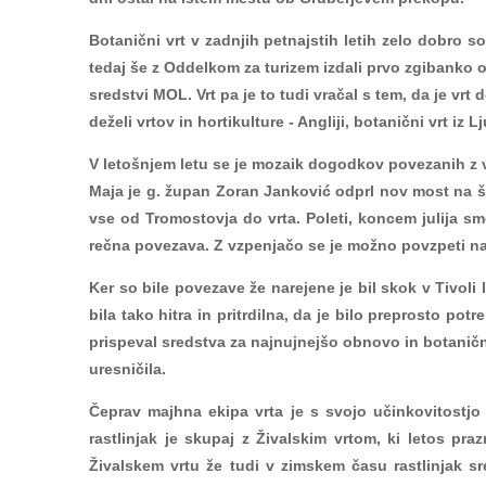
Botanični vrt v zadnjih petnajstih letih zelo dobro
tedaj še z Oddelkom za turizem izdali prvo zgibanko o
sredstvi MOL. Vrt pa je to tudi vračal s tem, da je vr
deželi vrtov in hortikulture - Angliji, botanični vrt 
V letošnjem letu se je mozaik dogodkov povezanih z v
Maja je g. župan Zoran Janković odprl nov most na špi
vse od Tromostovja do vrta. Poleti, koncem julija s
rečna povezava. Z vzpenjačo se je možno povzpeti na g
Ker so bile povezave že narejene je bil skok v Tivoli
bila tako hitra in pritrdilna, da je bilo preprosto potr
prispeval sredstva za najnujnejšo obnovo in botaničn
uresničila.
Čeprav majhna ekipa vrta je s svojo učinkovitostjo
rastlinjak je skupaj z Živalskim vrtom, ki letos p
Živalskem vrtu že tudi v zimskem času rastlinjak s