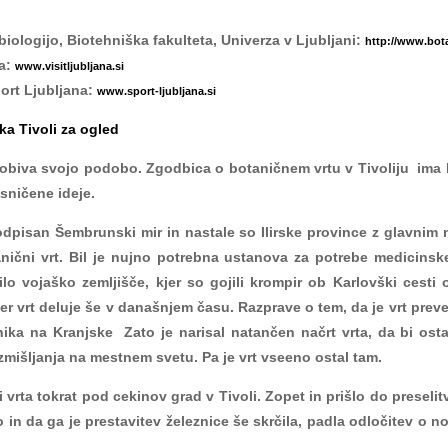
biologijo, Biotehniška fakulteta, Univerza v Ljubljani:
http://www.botan
na:
www.visitljubljana.si
port Ljubljana:
www.sport-ljubljana.si
ka Tivoli za ogled
dobiva svojo podobo. Zgodbica o botaničnem vrtu v Tivoliju ima
esničene ideje.
dpisan Šembrunski mir in nastale so Ilirske province z glavnim me
tanični vrt. Bil je nujno potrebna ustanova za potrebe medicinsk
 bilo vojaško zemljišče, kjer so gojili krompir ob Karlovški ces
jer vrt deluje še v današnjem času. Razprave o tem, da je vrt prev
ika na Kranjske Zato je narisal natančen načrt vrta, da bi ostal
zmišljanja na mestnem svetu. Pa je vrt vseeno ostal tam.
i vrta tokrat pod cekinov grad v Tivoli. Zopet in prišlo do preselit
 in da ga je prestavitev železnice še skrčila, padla odločitev o n