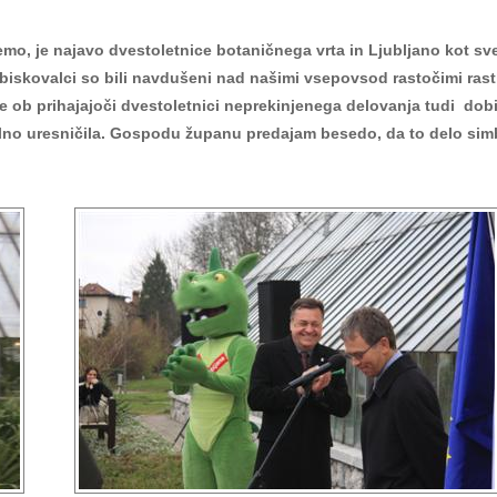
emo, je najavo dvestoletnice botaničnega vrta in Ljubljano kot sv
skovalci so bili navdušeni nad našimi vsepovsod rastočimi rastli
te ob prihajajoči dvestoletnici neprekinjenega delovanja tudi dob
olno uresničila. Gospodu županu predajam besedo, da to delo sim