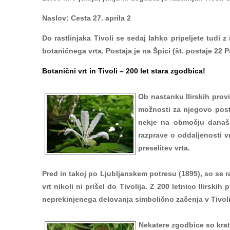
Naslov: Cesta 27. aprila 2
Do rastlinjaka Tivoli se sedaj lahko pripeljete tudi
botaničnega vrta. Postaja je na Špici (št. postaje 22 Pr
Botanični vrt in Tivoli – 200 let stara zgodbica!
Ob nastanku Ilirskih prov
možnosti za njegovo post
nekje na območju današnj
razprave o oddaljenosti vr
preselitev vrta.
Pred in takoj po Ljubljanskem potresu (1895), so se r
vrt nikoli ni prišel do Tivolija. Z 200 letnico Ilirski
neprekinjenega delovanja simbolično začenja v Tivoli
Nekatere zgodbice so krat