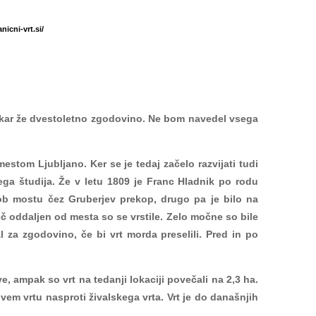
icni-vrt.si/
 kar že dvestoletno zgodovino. Ne bom navedel vsega
stom Ljubljano. Ker se je tedaj začelo razvijati tudi
ega študija. Že v letu 1809 je Franc Hladnik po rodu
ti ob mostu čez Gruberjev prekop, drugo pa je bilo na
eč oddaljen od mesta so se vrstile. Zelo močne so bile
 za zgodovino, če bi vrt morda preselili. Pred in po
ve, ampak so vrt na tedanji lokaciji povečali na 2,3 ha.
ovem vrtu nasproti živalskega vrta. Vrt je do današnjih