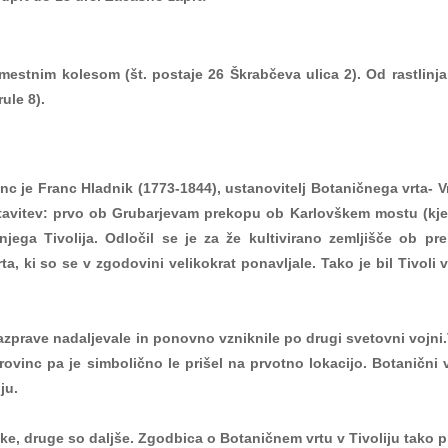
 z mestnim kolesom (št. postaje 26 Škrabčeva ulica 2). Od rastlin
ule 8).
inc je Franc Hladnik (1773-1844), ustanovitelj Botaničnega vrta-
avitev: prvo ob Grubarjevam prekopu ob Karlovškem mostu (kjer
ega Tivolija. Odločil se je za že kultivirano zemljišče ob pr
ta, ki so se v zgodovini velikokrat ponavljale. Tako je bil Tivoli
azprave nadaljevale in ponovno vzniknile po drugi svetovni vojni.
h provinc pa je simbolično le prišel na prvotno lokacijo. Botanični
ju.
ke, druge so daljše. Zgodbica o Botaničnem vrtu v Tivoliju tako p