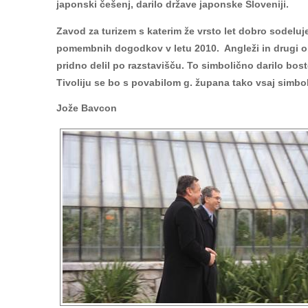
japonski češenj, darilo države japonske Sloveniji.
Zavod za turizem s katerim že vrsto let dobro sodeluj
pomembnih dogodkov v letu 2010. Angleži in drugi obi
pridno delil po razstavišču. To simbolično darilo bos
Tivoliju se bo s povabilom g. župana tako vsaj simb
Jože Bavcon