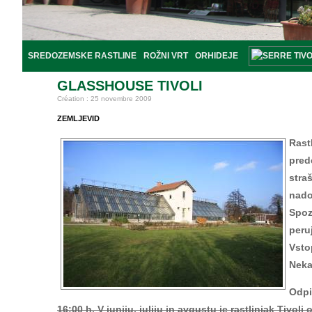
SREDOZEMSKE RASTLINE
ROŽNI VRT
ORHIDEJE
GLASSHOUSE TIVOLI
Création : 25 novembre 2009
ZEMLJEVID
Rast
pred
stra
nado
Spoz
peru
Vstop
Neka
Odpi
16:00 h. V juniju, juliju in avgustu je rastlinjak Tivoli