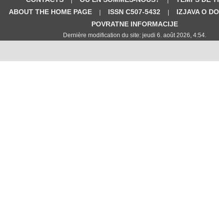
ABOUT THE HOME PAGE
ISSN C507-5432
IZJAVA O D
|
|
POVRATNE INFORMACIJE
Dernière modification du site: jeudi 6. août 2026, 4:54.