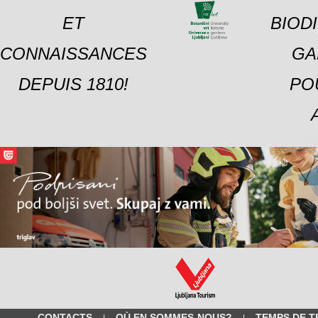
ET
BIOD
CONNAISSANCES
GA
DEPUIS 1810!
PO
CONTACTS
OÙ EN SOMMES-NOUS?
TEMPS DE T
|
|