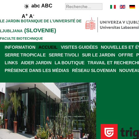
abc
ABC
+
-
A
A
LE JARDIN BOTANIQUE DE L'UNIVERSITÉ DE
(SLOVENIE)
LJUBLJANA
FACULTE BIOTECHNIQUE
INFORMATION
ACCUEIL
VISITES GUIDÉES
NOUVELLES ET 
SERRE TROPICALE
SERRE TIVOLI
SUR LE JARDIN
OFFRE
LINKS
AIDER JARDIN
LA BOUTIQUE
TRAVAIL ET RECHERCH
PRÉSENCE DANS LES MÉDIAS
RÉSEAU SLOVENIAN
NOUVEAU