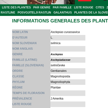
LISTE DES PLANTES
PAR GENRE
PAR FAMILLE
LISTE ROUGE
CITES
RASTLINE
POSVOJITELJI RASTLIN
GALANTHUS
PLANTES DE LA SLOVE
INFORMATIONS GENERALES DES PLAN
NOM LATIN
Asclepias curassavica
D'AUTEUR
L.
NOM SLOVENIAN
svilnica
NOM ANGLAIS
GENRE
Asclepias
FAMILLE (LATINE)
Asclepiadaceae
FAMILLE (SLOVENIAN)
svilničevke
ORDRE
Gentianales
CLASSE
Magnoliopsida
PHYLUM
Magnoliophyta
RÈGNE
Plantae
TEMPS DE FLORAISON
PRÉVALENCE
J Amerika
LISTE ROUGE