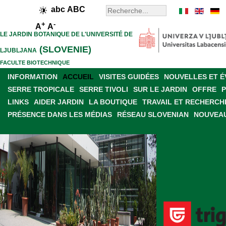
abc
ABC
+
-
A
A
LE JARDIN BOTANIQUE DE L'UNIVERSITÉ DE
(SLOVENIE)
LJUBLJANA
FACULTE BIOTECHNIQUE
INFORMATION
ACCUEIL
VISITES GUIDÉES
NOUVELLES ET 
SERRE TROPICALE
SERRE TIVOLI
SUR LE JARDIN
OFFRE
LINKS
AIDER JARDIN
LA BOUTIQUE
TRAVAIL ET RECHERCH
PRÉSENCE DANS LES MÉDIAS
RÉSEAU SLOVENIAN
NOUVEAU