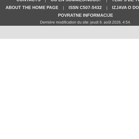
ABOUT THE HOME PAGE
ISSN C507-5432
IZJAVA O D
|
|
POVRATNE INFORMACIJE
Dernière modification du site: jeudi 6. août 2026, 4:54.