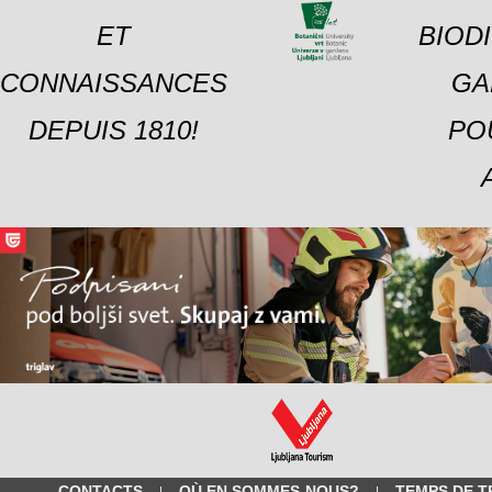
ET
BIOD
CONNAISSANCES
GA
DEPUIS 1810!
PO
CONTACTS
OÙ EN SOMMES-NOUS?
TEMPS DE T
|
|