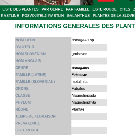
LISTE DES PLANTES
PAR GENRE
PAR FAMILLE
LISTE ROUGE
CITES
RASTLINE
POSVOJITELJI RASTLIN
GALANTHUS
PLANTES DE LA SLOVE
INFORMATIONS GENERALES DES PLAN
NOM LATIN
Astragalus
sp.
D'AUTEUR
NOM SLOVENIAN
grahovec
NOM ANGLAIS
GENRE
Astragalus
FAMILLE (LATINE)
Fabaceae
FAMILLE (SLOVENIAN)
metuljnice
ORDRE
Fabales
CLASSE
Magnoliopsida
PHYLUM
Magnoliophyta
RÈGNE
Plantae
TEMPS DE FLORAISON
PRÉVALENCE
LISTE ROUGE