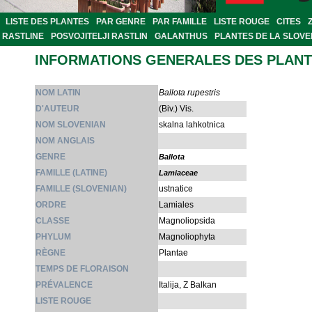
LISTE DES PLANTES
PAR GENRE
PAR FAMILLE
LISTE ROUGE
CITES
RASTLINE
POSVOJITELJI RASTLIN
GALANTHUS
PLANTES DE LA SLOVE
INFORMATIONS GENERALES DES PLAN
NOM LATIN
Ballota rupestris
D'AUTEUR
(Biv.) Vis.
NOM SLOVENIAN
skalna lahkotnica
NOM ANGLAIS
GENRE
Ballota
FAMILLE (LATINE)
Lamiaceae
FAMILLE (SLOVENIAN)
ustnatice
ORDRE
Lamiales
CLASSE
Magnoliopsida
PHYLUM
Magnoliophyta
RÈGNE
Plantae
TEMPS DE FLORAISON
PRÉVALENCE
Italija, Z Balkan
LISTE ROUGE