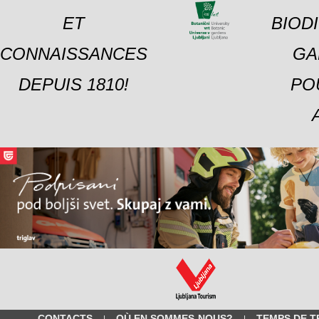
ET
BIOD
CONNAISSANCES
GA
DEPUIS 1810!
PO
CONTACTS
OÙ EN SOMMES-NOUS?
TEMPS DE T
|
|