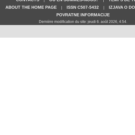
ABOUT THE HOME PAGE
ISSN C507-5432
IZJAVA O D
|
|
POVRATNE INFORMACIJE
Dernière modification du site: jeudi 6. août 2026, 4:54.