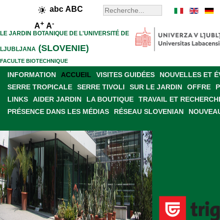
abc
ABC
+
-
A
A
LE JARDIN BOTANIQUE DE L'UNIVERSITÉ DE
(SLOVENIE)
LJUBLJANA
FACULTE BIOTECHNIQUE
INFORMATION
ACCUEIL
VISITES GUIDÉES
NOUVELLES ET 
SERRE TROPICALE
SERRE TIVOLI
SUR LE JARDIN
OFFRE
LINKS
AIDER JARDIN
LA BOUTIQUE
TRAVAIL ET RECHERCH
PRÉSENCE DANS LES MÉDIAS
RÉSEAU SLOVENIAN
NOUVEAU