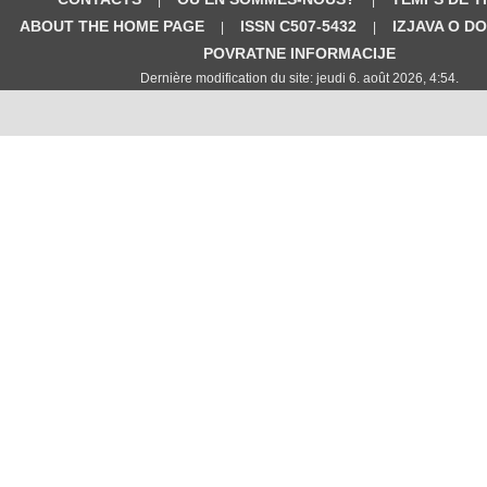
ABOUT THE HOME PAGE
ISSN C507-5432
IZJAVA O D
|
|
POVRATNE INFORMACIJE
Dernière modification du site: jeudi 6. août 2026, 4:54.