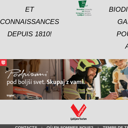
ET
BIOD
CONNAISSANCES
GA
DEPUIS 1810!
PO
CONTACTS
OÙ EN SOMMES-NOUS?
TEMPS DE T
|
|