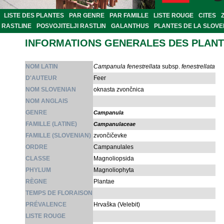
LISTE DES PLANTES
PAR GENRE
PAR FAMILLE
LISTE ROUGE
CITES
RASTLINE
POSVOJITELJI RASTLIN
GALANTHUS
PLANTES DE LA SLOVE
INFORMATIONS GENERALES DES PLAN
NOM LATIN
Campanula fenestrellata
subsp.
fenestrellata
D'AUTEUR
Feer
NOM SLOVENIAN
oknasta zvončnica
NOM ANGLAIS
GENRE
Campanula
FAMILLE (LATINE)
Campanulaceae
FAMILLE (SLOVENIAN)
zvončičevke
ORDRE
Campanulales
CLASSE
Magnoliopsida
PHYLUM
Magnoliophyta
RÈGNE
Plantae
TEMPS DE FLORAISON
PRÉVALENCE
Hrvaška (Velebit)
LISTE ROUGE