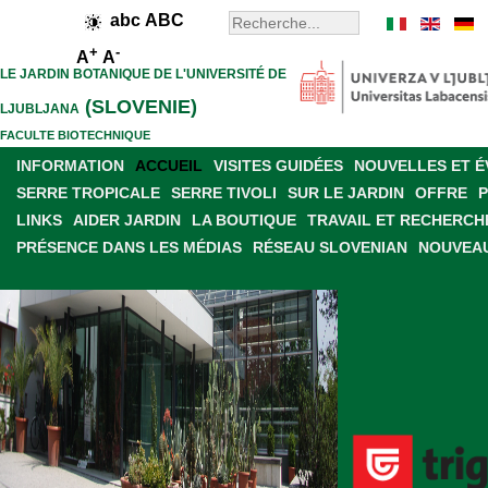
abc
ABC
+
-
A
A
LE JARDIN BOTANIQUE DE L'UNIVERSITÉ DE
(SLOVENIE)
LJUBLJANA
FACULTE BIOTECHNIQUE
INFORMATION
ACCUEIL
VISITES GUIDÉES
NOUVELLES ET 
SERRE TROPICALE
SERRE TIVOLI
SUR LE JARDIN
OFFRE
LINKS
AIDER JARDIN
LA BOUTIQUE
TRAVAIL ET RECHERCH
PRÉSENCE DANS LES MÉDIAS
RÉSEAU SLOVENIAN
NOUVEAU