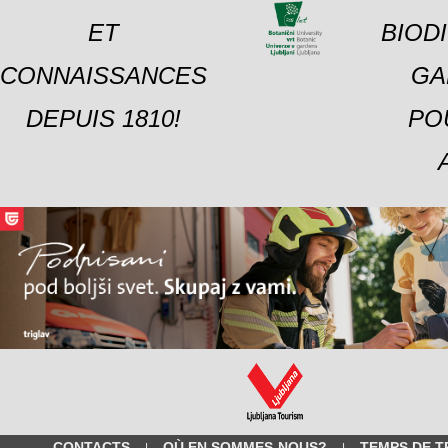
ET
BIOD
CONNAISSANCES
GA
DEPUIS 1810!
PO
CONTACTS
OÙ EN SOMMES-NOUS?
TEMPS DE T
|
|