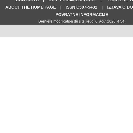
ABOUT THE HOME PAGE
ISSN C507-5432
IZJAVA O D
|
|
POVRATNE INFORMACIJE
Dernière modification du site: jeudi 6. août 2026, 4:54.