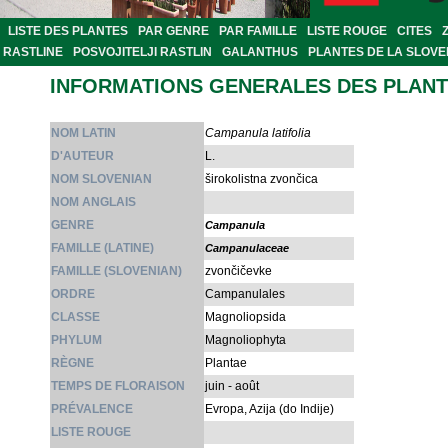
LISTE DES PLANTES
PAR GENRE
PAR FAMILLE
LISTE ROUGE
CITES
RASTLINE
POSVOJITELJI RASTLIN
GALANTHUS
PLANTES DE LA SLOVE
INFORMATIONS GENERALES DES PLAN
NOM LATIN
Campanula latifolia
D'AUTEUR
L.
NOM SLOVENIAN
širokolistna zvončica
NOM ANGLAIS
GENRE
Campanula
FAMILLE (LATINE)
Campanulaceae
FAMILLE (SLOVENIAN)
zvončičevke
ORDRE
Campanulales
CLASSE
Magnoliopsida
PHYLUM
Magnoliophyta
RÈGNE
Plantae
TEMPS DE FLORAISON
juin - août
PRÉVALENCE
Evropa, Azija (do Indije)
LISTE ROUGE