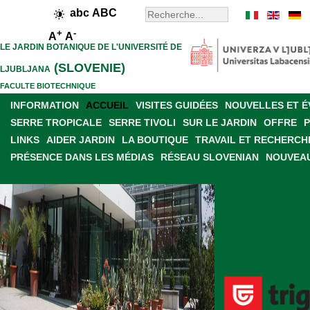
abc
ABC
+
-
A
A
LE JARDIN BOTANIQUE DE L'UNIVERSITÉ DE
(SLOVENIE)
LJUBLJANA
FACULTE BIOTECHNIQUE
INFORMATION
ACCUEIL
VISITES GUIDÉES
NOUVELLES ET 
SERRE TROPICALE
SERRE TIVOLI
SUR LE JARDIN
OFFRE
LINKS
AIDER JARDIN
LA BOUTIQUE
TRAVAIL ET RECHERCH
PRÉSENCE DANS LES MÉDIAS
RÉSEAU SLOVENIAN
NOUVEAU