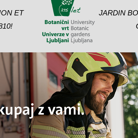
ION ET
JARDIN BO
10!