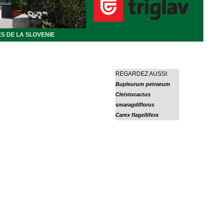
S DE LA SLOVENIE
REGARDEZ AUSSI:
Bupleurum petraeum
Cleistocactus
smaragdiflorus
Carex flagellifera