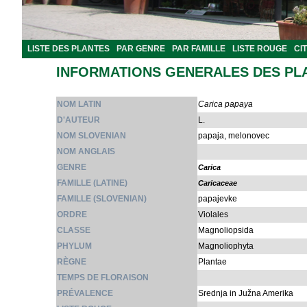
LISTE DES PLANTES
PAR GENRE
PAR FAMILLE
LISTE ROUGE
CI
INFORMATIONS GENERALES DES PL
NOM LATIN
Carica papaya
D'AUTEUR
L.
NOM SLOVENIAN
papaja, melonovec
NOM ANGLAIS
GENRE
Carica
FAMILLE (LATINE)
Caricaceae
FAMILLE (SLOVENIAN)
papajevke
ORDRE
Violales
CLASSE
Magnoliopsida
PHYLUM
Magnoliophyta
RÈGNE
Plantae
TEMPS DE FLORAISON
PRÉVALENCE
Srednja in Južna Amerika