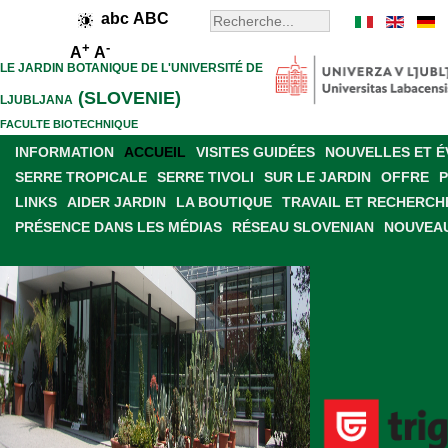
abc
ABC
+
-
A
A
LE JARDIN BOTANIQUE DE L'UNIVERSITÉ DE
(SLOVENIE)
LJUBLJANA
FACULTE BIOTECHNIQUE
INFORMATION
ACCUEIL
VISITES GUIDÉES
NOUVELLES ET 
SERRE TROPICALE
SERRE TIVOLI
SUR LE JARDIN
OFFRE
LINKS
AIDER JARDIN
LA BOUTIQUE
TRAVAIL ET RECHERCH
PRÉSENCE DANS LES MÉDIAS
RÉSEAU SLOVENIAN
NOUVEAU