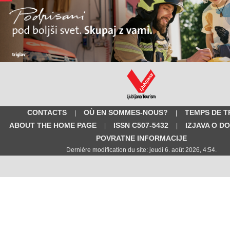
CONTACTS
OÙ EN SOMMES-NOUS?
TEMPS DE T
|
|
ABOUT THE HOME PAGE
ISSN C507-5432
IZJAVA O D
|
|
POVRATNE INFORMACIJE
Dernière modification du site: jeudi 6. août 2026, 4:54.