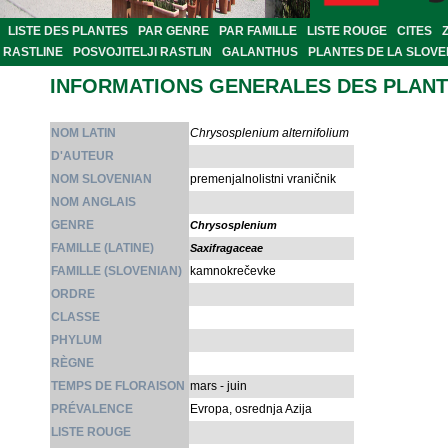
LISTE DES PLANTES
PAR GENRE
PAR FAMILLE
LISTE ROUGE
CITES
RASTLINE
POSVOJITELJI RASTLIN
GALANTHUS
PLANTES DE LA SLOVE
INFORMATIONS GENERALES DES PLAN
NOM LATIN
Chrysosplenium alternifolium
D'AUTEUR
NOM SLOVENIAN
premenjalnolistni vraničnik
NOM ANGLAIS
GENRE
Chrysosplenium
FAMILLE (LATINE)
Saxifragaceae
FAMILLE (SLOVENIAN)
kamnokrečevke
ORDRE
CLASSE
PHYLUM
RÈGNE
TEMPS DE FLORAISON
mars - juin
PRÉVALENCE
Evropa, osrednja Azija
LISTE ROUGE