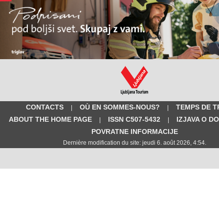
CONTACTS
OÙ EN SOMMES-NOUS?
TEMPS DE T
|
|
ABOUT THE HOME PAGE
ISSN C507-5432
IZJAVA O D
|
|
POVRATNE INFORMACIJE
Dernière modification du site: jeudi 6. août 2026, 4:54.