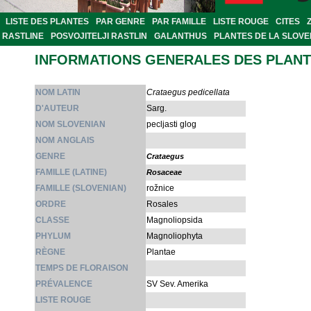
LISTE DES PLANTES
PAR GENRE
PAR FAMILLE
LISTE ROUGE
CITES
RASTLINE
POSVOJITELJI RASTLIN
GALANTHUS
PLANTES DE LA SLOVE
INFORMATIONS GENERALES DES PLAN
NOM LATIN
Crataegus pedicellata
D'AUTEUR
Sarg.
NOM SLOVENIAN
pecljasti glog
NOM ANGLAIS
GENRE
Crataegus
FAMILLE (LATINE)
Rosaceae
FAMILLE (SLOVENIAN)
rožnice
ORDRE
Rosales
CLASSE
Magnoliopsida
PHYLUM
Magnoliophyta
RÈGNE
Plantae
TEMPS DE FLORAISON
PRÉVALENCE
SV Sev. Amerika
LISTE ROUGE