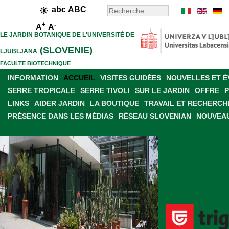
abc
ABC
+
-
A
A
LE JARDIN BOTANIQUE DE L'UNIVERSITÉ DE
(SLOVENIE)
LJUBLJANA
FACULTE BIOTECHNIQUE
INFORMATION
ACCUEIL
VISITES GUIDÉES
NOUVELLES ET 
SERRE TROPICALE
SERRE TIVOLI
SUR LE JARDIN
OFFRE
LINKS
AIDER JARDIN
LA BOUTIQUE
TRAVAIL ET RECHERCH
PRÉSENCE DANS LES MÉDIAS
RÉSEAU SLOVENIAN
NOUVEAU