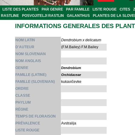
LISTE DES PLANTES
PAR GENRE
PAR FAMILLE
LISTE ROUGE
CITES
RASTLINE
POSVOJITELJI RASTLIN
GALANTHUS
PLANTES DE LA SLOVE
INFORMATIONS GENERALES DES PLAN
NOM LATIN
Dendrobium x delicatum
D'AUTEUR
(F.M.Bailey) F.M.Bailey
NOM SLOVENIAN
NOM ANGLAIS
GENRE
Dendrobium
FAMILLE (LATINE)
Orchidaceae
FAMILLE (SLOVENIAN)
kukavičevke
ORDRE
CLASSE
PHYLUM
RÈGNE
TEMPS DE FLORAISON
PRÉVALENCE
Avstralija
LISTE ROUGE