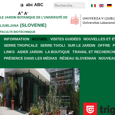
abc
ABC
+
-
A
A
LE JARDIN BOTANIQUE DE L'UNIVERSITÉ DE
(SLOVENIE)
LJUBLJANA
FACULTE BIOTECHNIQUE
INFORMATION
ACCUEIL
VISITES GUIDÉES
NOUVELLES ET 
SERRE TROPICALE
SERRE TIVOLI
SUR LE JARDIN
OFFRE
LINKS
AIDER JARDIN
LA BOUTIQUE
TRAVAIL ET RECHERCH
PRÉSENCE DANS LES MÉDIAS
RÉSEAU SLOVENIAN
NOUVEAU