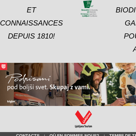
ET
BIOD
CONNAISSANCES
GA
DEPUIS 1810!
PO
CONTACTS
OÙ EN SOMMES-NOUS?
TEMPS DE T
|
|