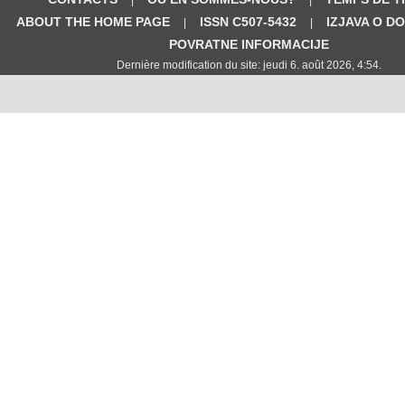
ABOUT THE HOME PAGE
ISSN C507-5432
IZJAVA O D
|
|
POVRATNE INFORMACIJE
Dernière modification du site: jeudi 6. août 2026, 4:54.