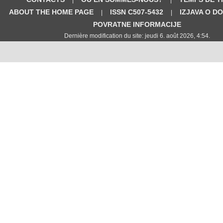
ABOUT THE HOME PAGE
ISSN C507-5432
IZJAVA O D
|
|
POVRATNE INFORMACIJE
Dernière modification du site: jeudi 6. août 2026, 4:54.