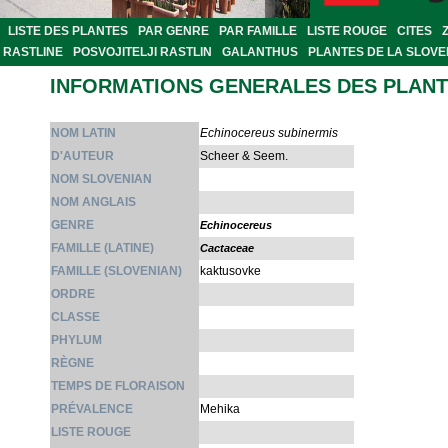
LISTE DES PLANTES
PAR GENRE
PAR FAMILLE
LISTE ROUGE
CITES
RASTLINE
POSVOJITELJI RASTLIN
GALANTHUS
PLANTES DE LA SLOVE
INFORMATIONS GENERALES DES PLAN
NOM LATIN
Echinocereus subinermis
D'AUTEUR
Scheer & Seem.
NOM SLOVENIAN
NOM ANGLAIS
GENRE
Echinocereus
FAMILLE (LATINE)
Cactaceae
FAMILLE (SLOVENIAN)
kaktusovke
ORDRE
CLASSE
PHYLUM
RÈGNE
TEMPS DE FLORAISON
PRÉVALENCE
Mehika
LISTE ROUGE