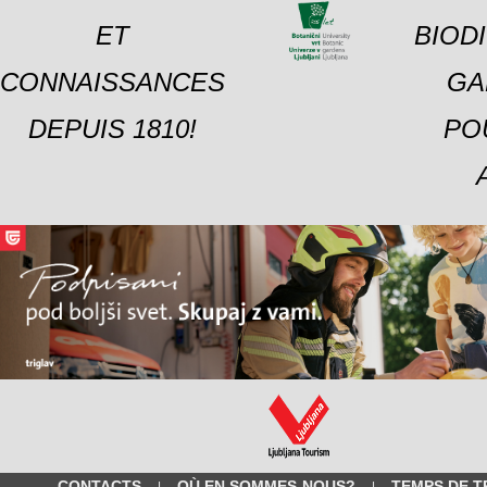
ET
BIOD
CONNAISSANCES
GA
DEPUIS 1810!
PO
CONTACTS
OÙ EN SOMMES-NOUS?
TEMPS DE T
|
|