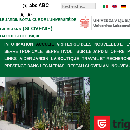
abc
ABC
+
-
A
A
LE JARDIN BOTANIQUE DE L'UNIVERSITÉ DE
(SLOVENIE)
LJUBLJANA
FACULTE BIOTECHNIQUE
INFORMATION
ACCUEIL
VISITES GUIDÉES
NOUVELLES ET 
SERRE TROPICALE
SERRE TIVOLI
SUR LE JARDIN
OFFRE
LINKS
AIDER JARDIN
LA BOUTIQUE
TRAVAIL ET RECHERCH
PRÉSENCE DANS LES MÉDIAS
RÉSEAU SLOVENIAN
NOUVEAU