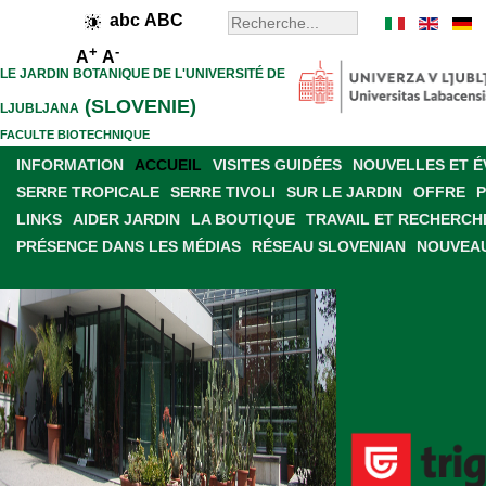
abc
ABC
+
-
A
A
LE JARDIN BOTANIQUE DE L'UNIVERSITÉ DE
(SLOVENIE)
LJUBLJANA
FACULTE BIOTECHNIQUE
INFORMATION
ACCUEIL
VISITES GUIDÉES
NOUVELLES ET 
SERRE TROPICALE
SERRE TIVOLI
SUR LE JARDIN
OFFRE
LINKS
AIDER JARDIN
LA BOUTIQUE
TRAVAIL ET RECHERCH
PRÉSENCE DANS LES MÉDIAS
RÉSEAU SLOVENIAN
NOUVEAU