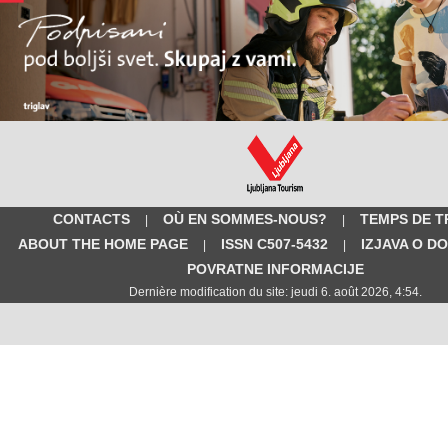
CONTACTS
OÙ EN SOMMES-NOUS?
TEMPS DE T
|
|
ABOUT THE HOME PAGE
ISSN C507-5432
IZJAVA O D
|
|
POVRATNE INFORMACIJE
Dernière modification du site: jeudi 6. août 2026, 4:54.