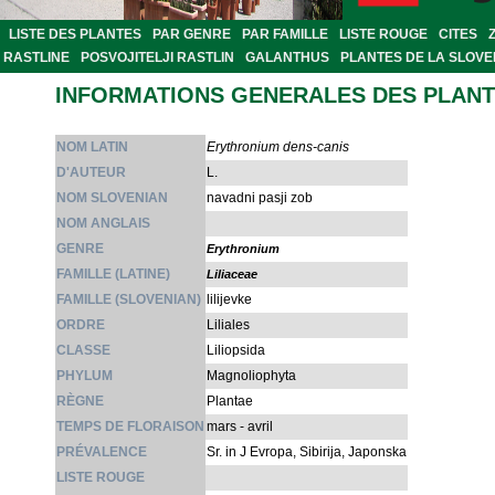
LISTE DES PLANTES
PAR GENRE
PAR FAMILLE
LISTE ROUGE
CITES
RASTLINE
POSVOJITELJI RASTLIN
GALANTHUS
PLANTES DE LA SLOVE
INFORMATIONS GENERALES DES PLAN
NOM LATIN
Erythronium dens-canis
D'AUTEUR
L.
NOM SLOVENIAN
navadni pasji zob
NOM ANGLAIS
GENRE
Erythronium
FAMILLE (LATINE)
Liliaceae
FAMILLE (SLOVENIAN)
lilijevke
ORDRE
Liliales
CLASSE
Liliopsida
PHYLUM
Magnoliophyta
RÈGNE
Plantae
TEMPS DE FLORAISON
mars - avril
PRÉVALENCE
Sr. in J Evropa, Sibirija, Japonska
LISTE ROUGE