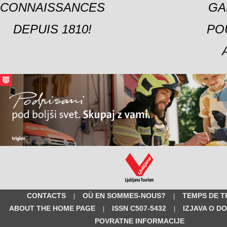
CONNAISSANCES
GA
DEPUIS 1810!
PO
CONTACTS
OÙ EN SOMMES-NOUS?
TEMPS DE T
|
|
ABOUT THE HOME PAGE
ISSN C507-5432
IZJAVA O D
|
|
POVRATNE INFORMACIJE