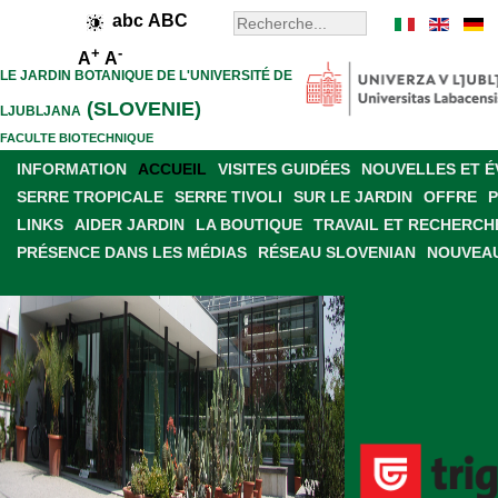
abc
ABC
+
-
A
A
LE JARDIN BOTANIQUE DE L'UNIVERSITÉ DE
(SLOVENIE)
LJUBLJANA
FACULTE BIOTECHNIQUE
INFORMATION
ACCUEIL
VISITES GUIDÉES
NOUVELLES ET 
SERRE TROPICALE
SERRE TIVOLI
SUR LE JARDIN
OFFRE
LINKS
AIDER JARDIN
LA BOUTIQUE
TRAVAIL ET RECHERCH
PRÉSENCE DANS LES MÉDIAS
RÉSEAU SLOVENIAN
NOUVEAU