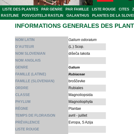
LISTE DES PLANTES
PAR GENRE
PAR FAMILLE
LISTE ROUGE
CITES
RASTLINE
POSVOJITELJI RASTLIN
GALANTHUS
PLANTES DE LA SLOVE
INFORMATIONS GENERALES DES PLAN
NOM LATIN
Galium odoratum
D'AUTEUR
(L.) Scop.
NOM SLOVENIAN
dišeča lakota
NOM ANGLAIS
GENRE
Galium
FAMILLE (LATINE)
Rubiaceae
FAMILLE (SLOVENIAN)
broščevke
ORDRE
Rubiales
CLASSE
Magnoliopsida
PHYLUM
Magnoliophyta
RÈGNE
Plantae
TEMPS DE FLORAISON
avril - juillet
PRÉVALENCE
Evropa, S Azija
LISTE ROUGE