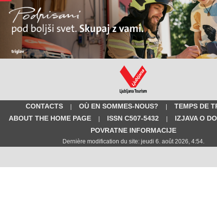
CONTACTS
OÙ EN SOMMES-NOUS?
TEMPS DE T
|
|
ABOUT THE HOME PAGE
ISSN C507-5432
IZJAVA O D
|
|
POVRATNE INFORMACIJE
Dernière modification du site: jeudi 6. août 2026, 4:54.