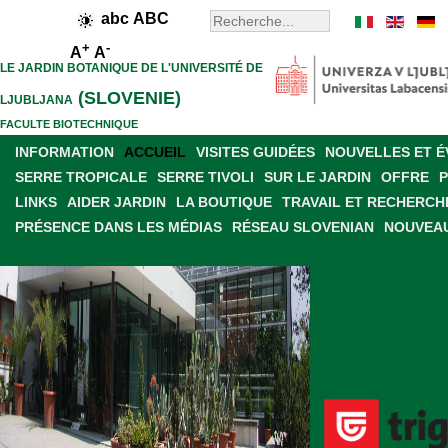
abc
ABC
+
-
A
A
LE JARDIN BOTANIQUE DE L'UNIVERSITÉ DE
(SLOVENIE)
LJUBLJANA
FACULTE BIOTECHNIQUE
INFORMATION
ACCUEIL
VISITES GUIDÉES
NOUVELLES ET 
SERRE TROPICALE
SERRE TIVOLI
SUR LE JARDIN
OFFRE
LINKS
AIDER JARDIN
LA BOUTIQUE
TRAVAIL ET RECHERCH
PRÉSENCE DANS LES MÉDIAS
RÉSEAU SLOVENIAN
NOUVEAU