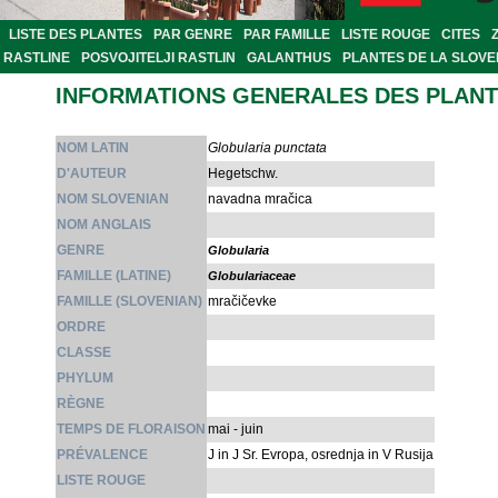
LISTE DES PLANTES
PAR GENRE
PAR FAMILLE
LISTE ROUGE
CITES
RASTLINE
POSVOJITELJI RASTLIN
GALANTHUS
PLANTES DE LA SLOVE
INFORMATIONS GENERALES DES PLAN
NOM LATIN
Globularia punctata
D'AUTEUR
Hegetschw.
NOM SLOVENIAN
navadna mračica
NOM ANGLAIS
GENRE
Globularia
FAMILLE (LATINE)
Globulariaceae
FAMILLE (SLOVENIAN)
mračičevke
ORDRE
CLASSE
PHYLUM
RÈGNE
TEMPS DE FLORAISON
mai - juin
PRÉVALENCE
J in J Sr. Evropa, osrednja in V Rusija
LISTE ROUGE