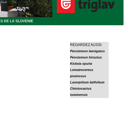
S DE LA SLOVENIE
REGARDEZ AUSSI:
Penstemon laevigatus
Penstemon hirsutus
Kickxia spuria
Lemairocereus
pruinosus
Laserpitium latifolium
Cleistocactus
tominensis