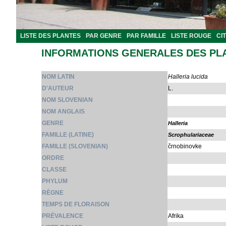
LISTE DES PLANTES
PAR GENRE
PAR FAMILLE
LISTE ROUGE
CI
INFORMATIONS GENERALES DES PL
NOM LATIN
Halleria lucida
D'AUTEUR
L.
NOM SLOVENIAN
NOM ANGLAIS
GENRE
Halleria
FAMILLE (LATINE)
Scrophulariaceae
FAMILLE (SLOVENIAN)
črnobinovke
ORDRE
CLASSE
PHYLUM
RÈGNE
TEMPS DE FLORAISON
PRÉVALENCE
Afrika