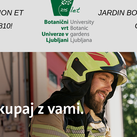
ION ET
JARDIN BO
10!