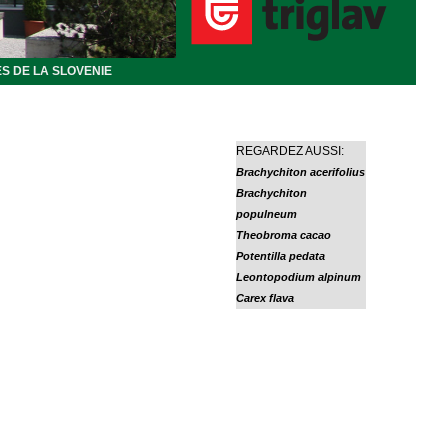
S DE LA SLOVENIE
REGARDEZ AUSSI:
Brachychiton acerifolius
Brachychiton
populneum
Theobroma cacao
Potentilla pedata
Leontopodium alpinum
Carex flava