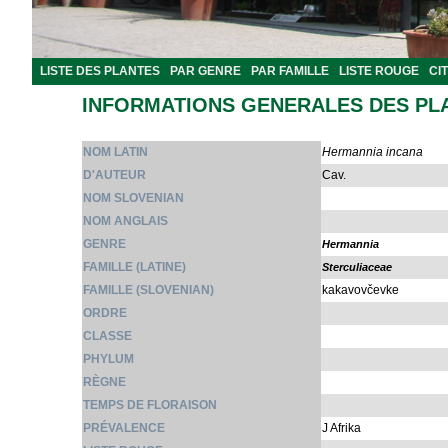
LISTE DES PLANTES
PAR GENRE
PAR FAMILLE
LISTE ROUGE
CI
INFORMATIONS GENERALES DES PL
NOM LATIN
Hermannia incana
D'AUTEUR
Cav.
NOM SLOVENIAN
NOM ANGLAIS
GENRE
Hermannia
FAMILLE (LATINE)
Sterculiaceae
FAMILLE (SLOVENIAN)
kakavovčevke
ORDRE
CLASSE
PHYLUM
RÈGNE
TEMPS DE FLORAISON
PRÉVALENCE
J Afrika