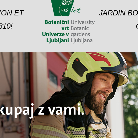
ION ET
JARDIN BO
10!