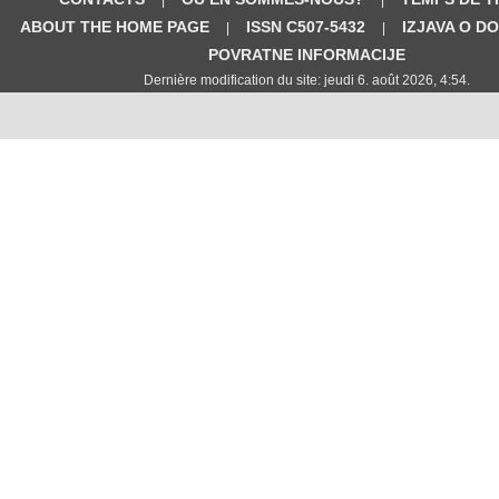
ABOUT THE HOME PAGE
ISSN C507-5432
IZJAVA O D
|
|
POVRATNE INFORMACIJE
Dernière modification du site: jeudi 6. août 2026, 4:54.