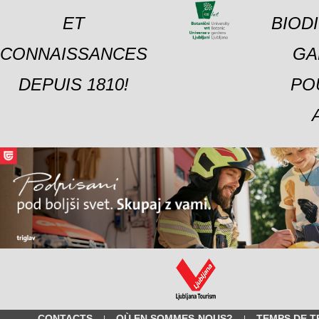
ET
BIOD
CONNAISSANCES
GA
DEPUIS 1810!
PO
CONTACTS
OÙ EN SOMMES-NOUS?
TEMPS DE T
|
|