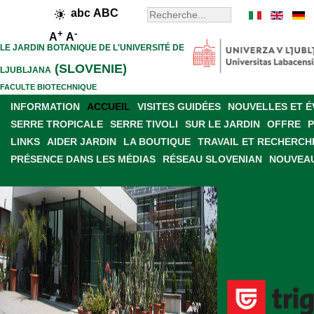
abc
ABC
+
-
A
A
LE JARDIN BOTANIQUE DE L'UNIVERSITÉ DE
(SLOVENIE)
LJUBLJANA
FACULTE BIOTECHNIQUE
INFORMATION
ACCUEIL
VISITES GUIDÉES
NOUVELLES ET 
SERRE TROPICALE
SERRE TIVOLI
SUR LE JARDIN
OFFRE
LINKS
AIDER JARDIN
LA BOUTIQUE
TRAVAIL ET RECHERCH
PRÉSENCE DANS LES MÉDIAS
RÉSEAU SLOVENIAN
NOUVEAU