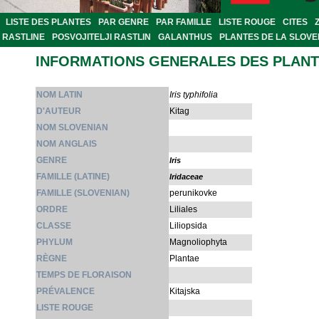
LISTE DES PLANTES
PAR GENRE
PAR FAMILLE
LISTE ROUGE
CITES
RASTLINE
POSVOJITELJI RASTLIN
GALANTHUS
PLANTES DE LA SLOVE
INFORMATIONS GENERALES DES PLAN
NOM LATIN
Iris typhifolia
D'AUTEUR
Kitag
NOM SLOVENIAN
NOM ANGLAIS
GENRE
Iris
FAMILLE (LATINE)
Iridaceae
FAMILLE (SLOVENIAN)
perunikovke
ORDRE
Liliales
CLASSE
Liliopsida
PHYLUM
Magnoliophyta
RÈGNE
Plantae
TEMPS DE FLORAISON
PRÉVALENCE
Kitajska
LISTE ROUGE