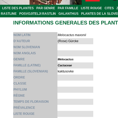
LISTE DES PLANTES
PAR GENRE
PAR FAMILLE
LISTE ROUGE
CITES
RASTLINE
POSVOJITELJI RASTLIN
GALANTHUS
PLANTES DE LA SLOVE
INFORMATIONS GENERALES DES PLAN
NOM LATIN
Melocactus maxonii
D'AUTEUR
(Rose) Gürcke
NOM SLOVENIAN
NOM ANGLAIS
GENRE
Melocactus
FAMILLE (LATINE)
Cactaceae
FAMILLE (SLOVENIAN)
kaktusovke
ORDRE
CLASSE
PHYLUM
RÈGNE
TEMPS DE FLORAISON
PRÉVALENCE
LISTE ROUGE