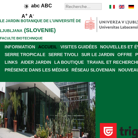
abc
ABC
+
-
A
A
LE JARDIN BOTANIQUE DE L'UNIVERSITÉ DE
(SLOVENIE)
LJUBLJANA
FACULTE BIOTECHNIQUE
INFORMATION
ACCUEIL
VISITES GUIDÉES
NOUVELLES ET 
SERRE TROPICALE
SERRE TIVOLI
SUR LE JARDIN
OFFRE
LINKS
AIDER JARDIN
LA BOUTIQUE
TRAVAIL ET RECHERCH
PRÉSENCE DANS LES MÉDIAS
RÉSEAU SLOVENIAN
NOUVEAU