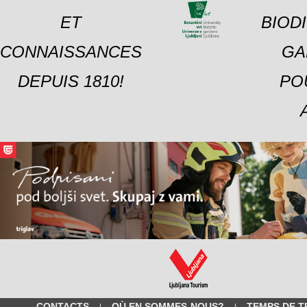
ET
BIOD
CONNAISSANCES
GA
DEPUIS 1810!
PO
CONTACTS
OÙ EN SOMMES-NOUS?
TEMPS DE T
|
|