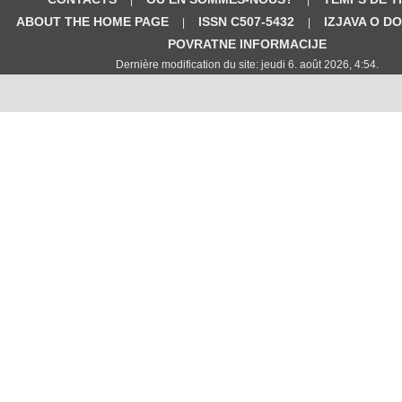
ABOUT THE HOME PAGE
ISSN C507-5432
IZJAVA O D
|
|
POVRATNE INFORMACIJE
Dernière modification du site: jeudi 6. août 2026, 4:54.