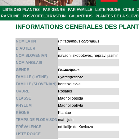
LISTE DES PLANTES
PAR GENRE
PAR FAMILLE
LISTE ROUGE
CITES
RASTLINE
POSVOJITELJI RASTLIN
GALANTHUS
PLANTES DE LA SLOVE
INFORMATIONS GENERALES DES PLAN
NOM LATIN
Philadelphus coronarius
D'AUTEUR
L.
NOM SLOVENIAN
navadni skobotovec, nepravi jasmin
NOM ANGLAIS
GENRE
Philadelphus
FAMILLE (LATINE)
Hydrangeaceae
FAMILLE (SLOVENIAN)
hortenzijevke
ORDRE
Rosales
CLASSE
Magnoliopsida
PHYLUM
Magnoliophyta
RÈGNE
Plantae
TEMPS DE FLORAISON
mai - juin
PRÉVALENCE
od Italije do Kavkaza
LISTE ROUGE