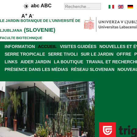
abc
ABC
+
-
A
A
LE JARDIN BOTANIQUE DE L'UNIVERSITÉ DE
(SLOVENIE)
LJUBLJANA
FACULTE BIOTECHNIQUE
INFORMATION
ACCUEIL
VISITES GUIDÉES
NOUVELLES ET 
SERRE TROPICALE
SERRE TIVOLI
SUR LE JARDIN
OFFRE
LINKS
AIDER JARDIN
LA BOUTIQUE
TRAVAIL ET RECHERCH
PRÉSENCE DANS LES MÉDIAS
RÉSEAU SLOVENIAN
NOUVEAU