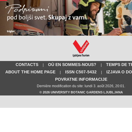
CONTACTS
OÙ EN SOMMES-NOUS?
TEMPS DE T
|
|
ABOUT THE HOME PAGE
ISSN C507-5432
IZJAVA O D
|
|
POVRATNE INFORMACIJE
Dernière modification du site: lundi 3. août 2026, 20:01.
© 2026 UNIVERSITY BOTANIC GARDENS LJUBLJANA