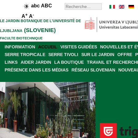
abc
ABC
+
-
A
A
LE JARDIN BOTANIQUE DE L'UNIVERSITÉ DE
(SLOVENIE)
LJUBLJANA
FACULTE BIOTECHNIQUE
INFORMATION
ACCUEIL
VISITES GUIDÉES
NOUVELLES ET 
SERRE TROPICALE
SERRE TIVOLI
SUR LE JARDIN
OFFRE
LINKS
AIDER JARDIN
LA BOUTIQUE
TRAVAIL ET RECHERCH
PRÉSENCE DANS LES MÉDIAS
RÉSEAU SLOVENIAN
NOUVEAU