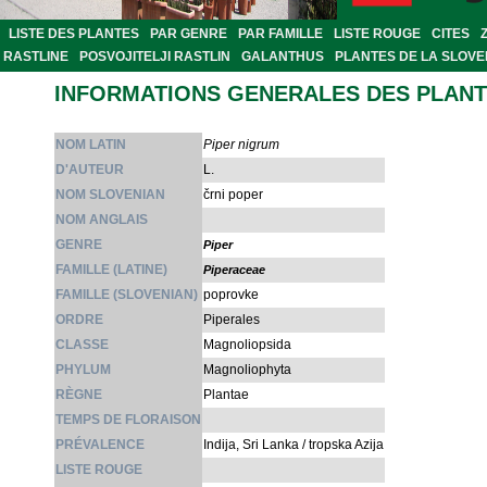
LISTE DES PLANTES
PAR GENRE
PAR FAMILLE
LISTE ROUGE
CITES
RASTLINE
POSVOJITELJI RASTLIN
GALANTHUS
PLANTES DE LA SLOVE
INFORMATIONS GENERALES DES PLAN
NOM LATIN
Piper nigrum
D'AUTEUR
L.
NOM SLOVENIAN
črni poper
NOM ANGLAIS
GENRE
Piper
FAMILLE (LATINE)
Piperaceae
FAMILLE (SLOVENIAN)
poprovke
ORDRE
Piperales
CLASSE
Magnoliopsida
PHYLUM
Magnoliophyta
RÈGNE
Plantae
TEMPS DE FLORAISON
PRÉVALENCE
Indija, Sri Lanka / tropska Azija
LISTE ROUGE