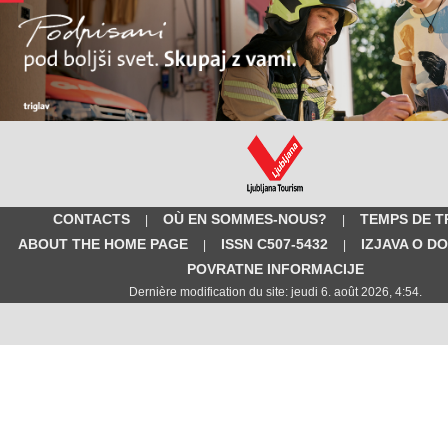
CONTACTS
OÙ EN SOMMES-NOUS?
TEMPS DE T
|
|
ABOUT THE HOME PAGE
ISSN C507-5432
IZJAVA O D
|
|
POVRATNE INFORMACIJE
Dernière modification du site: jeudi 6. août 2026, 4:54.