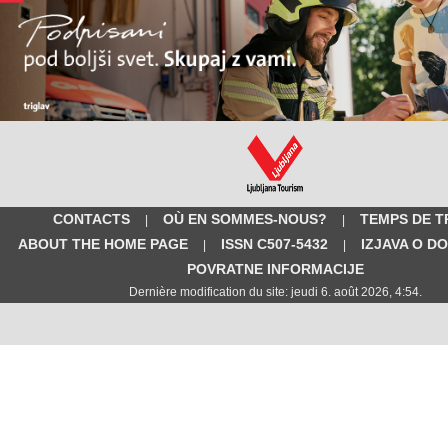
CONTACTS
OÙ EN SOMMES-NOUS?
TEMPS DE T
|
|
ABOUT THE HOME PAGE
ISSN C507-5432
IZJAVA O D
|
|
POVRATNE INFORMACIJE
Dernière modification du site: jeudi 6. août 2026, 4:54.