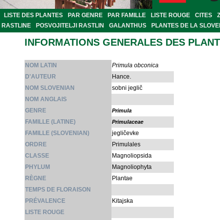
LISTE DES PLANTES
PAR GENRE
PAR FAMILLE
LISTE ROUGE
CITES
RASTLINE
POSVOJITELJI RASTLIN
GALANTHUS
PLANTES DE LA SLOVE
INFORMATIONS GENERALES DES PLAN
NOM LATIN
Primula obconica
D'AUTEUR
Hance.
NOM SLOVENIAN
sobni jeglič
NOM ANGLAIS
GENRE
Primula
FAMILLE (LATINE)
Primulaceae
FAMILLE (SLOVENIAN)
jegličevke
ORDRE
Primulales
CLASSE
Magnoliopsida
PHYLUM
Magnoliophyta
RÈGNE
Plantae
TEMPS DE FLORAISON
PRÉVALENCE
Kitajska
LISTE ROUGE