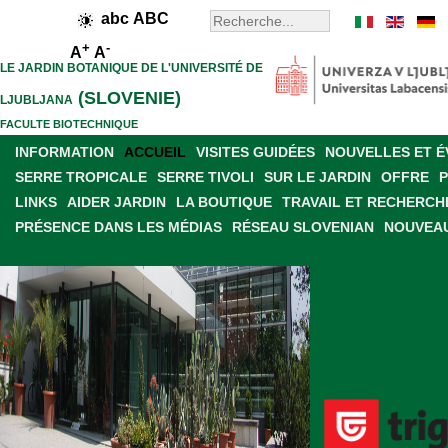
abc
ABC
+
-
A
A
LE JARDIN BOTANIQUE DE L'UNIVERSITÉ DE
(SLOVENIE)
LJUBLJANA
FACULTE BIOTECHNIQUE
INFORMATION
ACCUEIL
VISITES GUIDÉES
NOUVELLES ET 
SERRE TROPICALE
SERRE TIVOLI
SUR LE JARDIN
OFFRE
LINKS
AIDER JARDIN
LA BOUTIQUE
TRAVAIL ET RECHERCH
PRÉSENCE DANS LES MÉDIAS
RÉSEAU SLOVENIAN
NOUVEAU