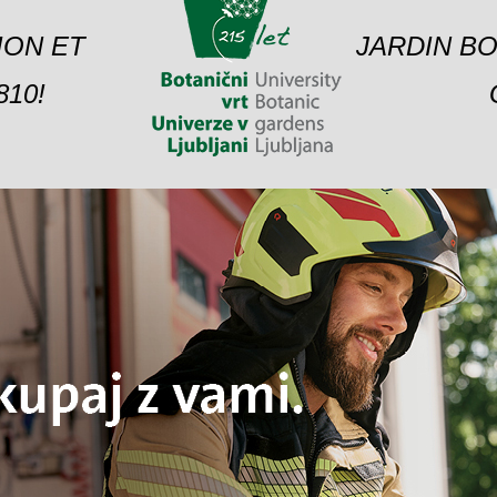
ION ET
JARDIN BO
10!