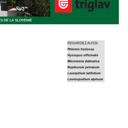
S DE LA SLOVENIE
REGARDEZ AUSSI:
Phlomis fruticosa
Hyssopus officinalis
Micromeria dalmatica
Bupleurum petraeum
Laserpitium latifolium
Leontopodium alpinum