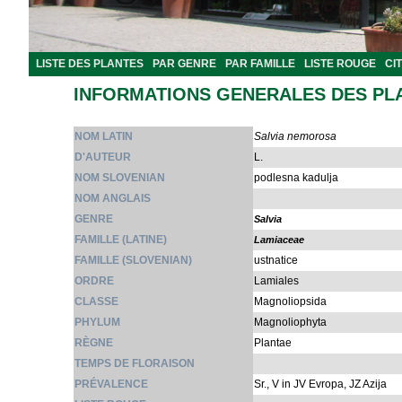
LISTE DES PLANTES
PAR GENRE
PAR FAMILLE
LISTE ROUGE
CI
INFORMATIONS GENERALES DES PL
NOM LATIN
Salvia nemorosa
D'AUTEUR
L.
NOM SLOVENIAN
podlesna kadulja
NOM ANGLAIS
GENRE
Salvia
FAMILLE (LATINE)
Lamiaceae
FAMILLE (SLOVENIAN)
ustnatice
ORDRE
Lamiales
CLASSE
Magnoliopsida
PHYLUM
Magnoliophyta
RÈGNE
Plantae
TEMPS DE FLORAISON
PRÉVALENCE
Sr., V in JV Evropa, JZ Azija