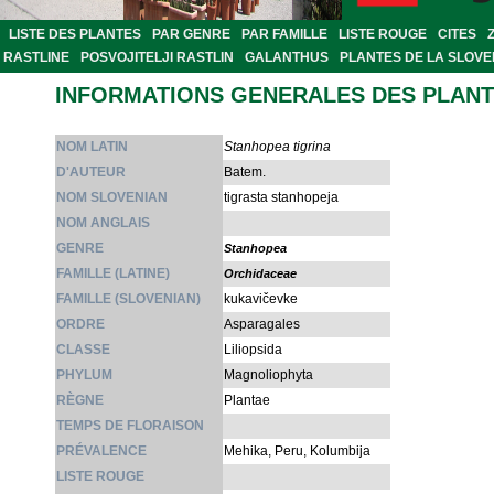
LISTE DES PLANTES
PAR GENRE
PAR FAMILLE
LISTE ROUGE
CITES
RASTLINE
POSVOJITELJI RASTLIN
GALANTHUS
PLANTES DE LA SLOVE
INFORMATIONS GENERALES DES PLAN
NOM LATIN
Stanhopea tigrina
D'AUTEUR
Batem.
NOM SLOVENIAN
tigrasta stanhopeja
NOM ANGLAIS
GENRE
Stanhopea
FAMILLE (LATINE)
Orchidaceae
FAMILLE (SLOVENIAN)
kukavičevke
ORDRE
Asparagales
CLASSE
Liliopsida
PHYLUM
Magnoliophyta
RÈGNE
Plantae
TEMPS DE FLORAISON
PRÉVALENCE
Mehika, Peru, Kolumbija
LISTE ROUGE