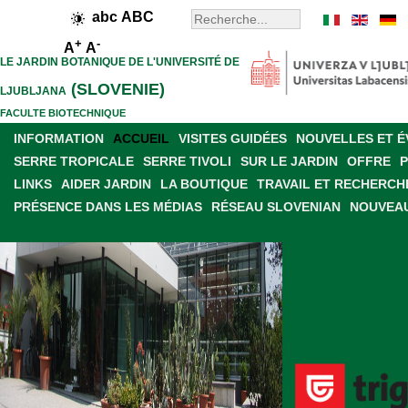
abc
ABC
+
-
A
A
LE JARDIN BOTANIQUE DE L'UNIVERSITÉ DE
(SLOVENIE)
LJUBLJANA
FACULTE BIOTECHNIQUE
INFORMATION
ACCUEIL
VISITES GUIDÉES
NOUVELLES ET 
SERRE TROPICALE
SERRE TIVOLI
SUR LE JARDIN
OFFRE
LINKS
AIDER JARDIN
LA BOUTIQUE
TRAVAIL ET RECHERCH
PRÉSENCE DANS LES MÉDIAS
RÉSEAU SLOVENIAN
NOUVEAU