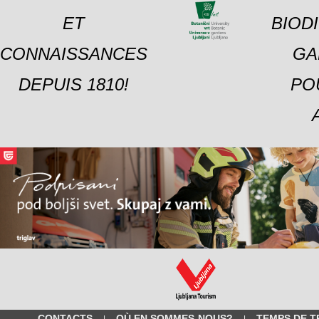
ET
BIOD
CONNAISSANCES
GA
DEPUIS 1810!
PO
CONTACTS
OÙ EN SOMMES-NOUS?
TEMPS DE T
|
|