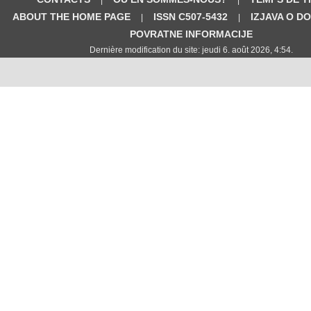
ABOUT THE HOME PAGE
ISSN C507-5432
IZJAVA O D
|
|
POVRATNE INFORMACIJE
Dernière modification du site: jeudi 6. août 2026, 4:54.