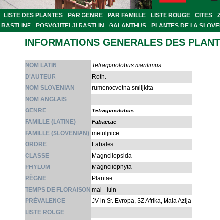
LISTE DES PLANTES
PAR GENRE
PAR FAMILLE
LISTE ROUGE
CITES
RASTLINE
POSVOJITELJI RASTLIN
GALANTHUS
PLANTES DE LA SLOVE
INFORMATIONS GENERALES DES PLAN
NOM LATIN
Tetragonolobus maritimus
D'AUTEUR
Roth.
NOM SLOVENIAN
rumenocvetna smiljkita
NOM ANGLAIS
GENRE
Tetragonolobus
FAMILLE (LATINE)
Fabaceae
FAMILLE (SLOVENIAN)
metuljnice
ORDRE
Fabales
CLASSE
Magnoliopsida
PHYLUM
Magnoliophyta
RÈGNE
Plantae
TEMPS DE FLORAISON
mai - juin
PRÉVALENCE
JV in Sr. Evropa, SZ Afrika, Mala Azija
LISTE ROUGE