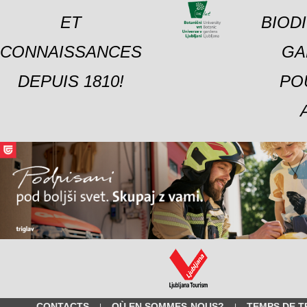
ET
BIOD
CONNAISSANCES
GA
DEPUIS 1810!
PO
CONTACTS
OÙ EN SOMMES-NOUS?
TEMPS DE T
|
|