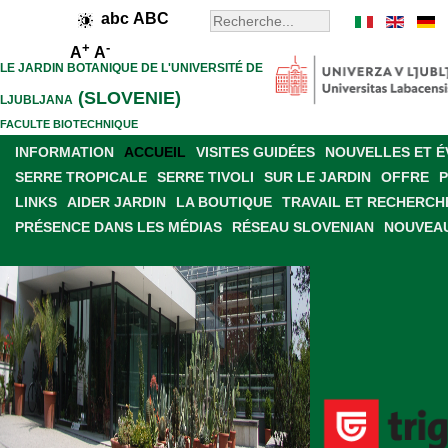
abc
ABC
+
-
A
A
LE JARDIN BOTANIQUE DE L'UNIVERSITÉ DE
(SLOVENIE)
LJUBLJANA
FACULTE BIOTECHNIQUE
INFORMATION
ACCUEIL
VISITES GUIDÉES
NOUVELLES ET 
SERRE TROPICALE
SERRE TIVOLI
SUR LE JARDIN
OFFRE
LINKS
AIDER JARDIN
LA BOUTIQUE
TRAVAIL ET RECHERCH
PRÉSENCE DANS LES MÉDIAS
RÉSEAU SLOVENIAN
NOUVEAU