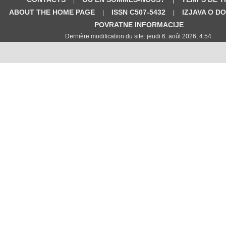
ABOUT THE HOME PAGE
ISSN C507-5432
IZJAVA O D
|
|
POVRATNE INFORMACIJE
Dernière modification du site: jeudi 6. août 2026, 4:54.