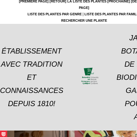
[PREMIÈRE PAGE]
[RETOUR]
LA LISTE DES PLANTES
[PROCHAINE]
[DE
PAGE]
|
LISTE DES PLANTES PAR GENRE
LISTE DES PLANTES PAR FAMIL
RECHERCHER UNE PLANTE
J
ÉTABLISSEMENT
BOT
AVEC TRADITION
DE 
ET
BIOD
CONNAISSANCES
GA
DEPUIS 1810!
PO