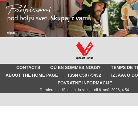
CONTACTS
OÙ EN SOMMES-NOUS?
TEMPS DE T
|
|
ABOUT THE HOME PAGE
ISSN C507-5432
IZJAVA O D
|
|
POVRATNE INFORMACIJE
Dernière modification du site: jeudi 6. août 2026, 4:54.