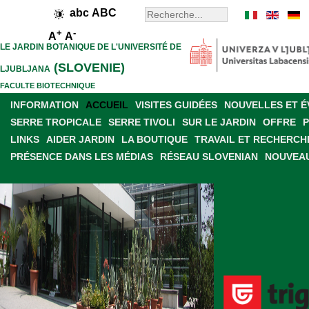
abc
ABC
+
-
A
A
LE JARDIN BOTANIQUE DE L'UNIVERSITÉ DE
(SLOVENIE)
LJUBLJANA
FACULTE BIOTECHNIQUE
INFORMATION
ACCUEIL
VISITES GUIDÉES
NOUVELLES ET 
SERRE TROPICALE
SERRE TIVOLI
SUR LE JARDIN
OFFRE
LINKS
AIDER JARDIN
LA BOUTIQUE
TRAVAIL ET RECHERCH
PRÉSENCE DANS LES MÉDIAS
RÉSEAU SLOVENIAN
NOUVEAU