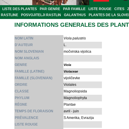
LISTE DES PLANTES
PAR GENRE
PAR FAMILLE
LISTE ROUGE
CITES
RASTLINE
POSVOJITELJI RASTLIN
GALANTHUS
PLANTES DE LA SLOVE
INFORMATIONS GENERALES DES PLAN
NOM LATIN
Viola palustris
D'AUTEUR
L.
NOM SLOVENIAN
močvirska vijolica
NOM ANGLAIS
GENRE
Viola
FAMILLE (LATINE)
Violaceae
FAMILLE (SLOVENIAN)
vijoličevke
ORDRE
Violales
CLASSE
Magnoliopsida
PHYLUM
Magnoliophyta
RÈGNE
Plantae
TEMPS DE FLORAISON
avril - juin
PRÉVALENCE
S Amerika, Evrazija
LISTE ROUGE