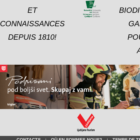
ET
BIOD
CONNAISSANCES
GA
DEPUIS 1810!
PO
CONTACTS
OÙ EN SOMMES-NOUS?
TEMPS DE T
|
|