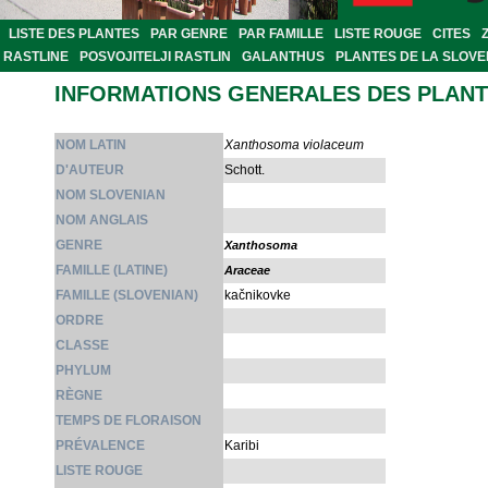
LISTE DES PLANTES
PAR GENRE
PAR FAMILLE
LISTE ROUGE
CITES
RASTLINE
POSVOJITELJI RASTLIN
GALANTHUS
PLANTES DE LA SLOVE
INFORMATIONS GENERALES DES PLAN
NOM LATIN
Xanthosoma violaceum
D'AUTEUR
Schott.
NOM SLOVENIAN
NOM ANGLAIS
GENRE
Xanthosoma
FAMILLE (LATINE)
Araceae
FAMILLE (SLOVENIAN)
kačnikovke
ORDRE
CLASSE
PHYLUM
RÈGNE
TEMPS DE FLORAISON
PRÉVALENCE
Karibi
LISTE ROUGE