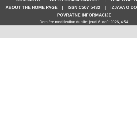
ABOUT THE HOME PAGE
ISSN C507-5432
IZJAVA O D
|
|
POVRATNE INFORMACIJE
Dernière modification du site: jeudi 6. août 2026, 4:54.