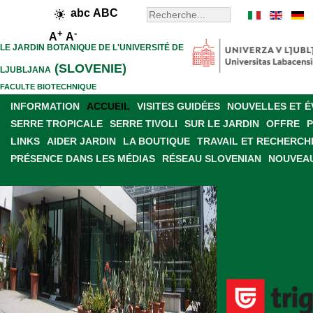
abc
ABC
+
-
A
A
LE JARDIN BOTANIQUE DE L'UNIVERSITÉ DE
(SLOVENIE)
LJUBLJANA
FACULTE BIOTECHNIQUE
INFORMATION
ACCUEIL
VISITES GUIDÉES
NOUVELLES ET 
SERRE TROPICALE
SERRE TIVOLI
SUR LE JARDIN
OFFRE
LINKS
AIDER JARDIN
LA BOUTIQUE
TRAVAIL ET RECHERCH
PRÉSENCE DANS LES MÉDIAS
RÉSEAU SLOVENIAN
NOUVEAU