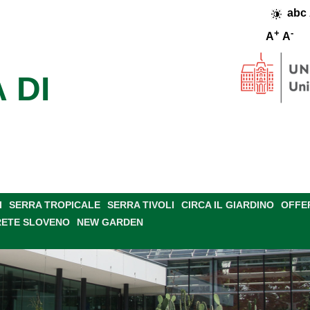
abc
+
-
A
A
 DI
I
SERRA TROPICALE
SERRA TIVOLI
CIRCA IL GIARDINO
OFFE
RETE SLOVENO
NEW GARDEN