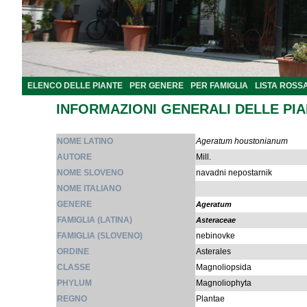
ELENCO DELLE PIANTE
PER GENERE
PER FAMIGLIA
LISTA ROSS
INFORMAZIONI GENERALI DELLE PI
NOME LATINO
Ageratum houstonianum
AUTORE
Mill.
NOME SLOVENO
navadni nepostarnik
NOME ITALIANO
GENERE
Ageratum
FAMIGLIA (LATINA)
Asteraceae
FAMIGLIA (SLOVENO)
nebinovke
ORDINE
Asterales
CLASSE
Magnoliopsida
PHYLUM
Magnoliophyta
REGNO
Plantae