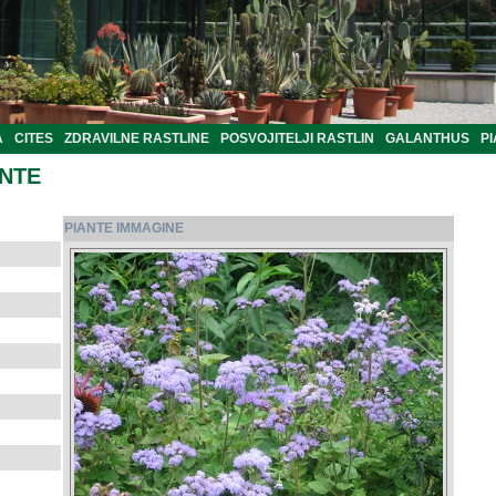
A
CITES
ZDRAVILNE RASTLINE
POSVOJITELJI RASTLIN
GALANTHUS
PI
ANTE
PIANTE IMMAGINE