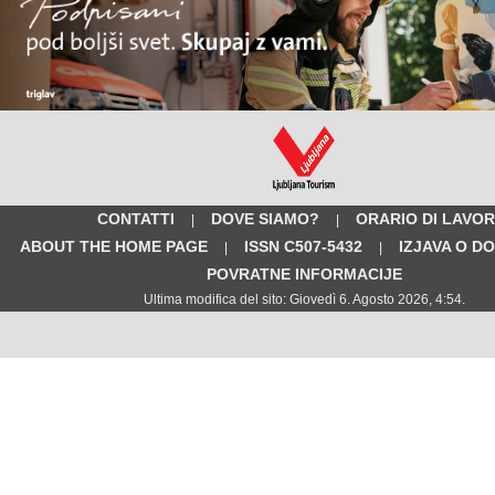
CONTATTI
DOVE SIAMO?
ORARIO DI LAVO
|
|
ABOUT THE HOME PAGE
ISSN C507-5432
IZJAVA O D
|
|
POVRATNE INFORMACIJE
Ultima modifica del sito: Giovedì 6. Agosto 2026, 4:54.