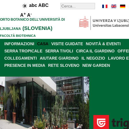
abc
ABC
+
-
A
A
ORTO BOTANICO DELL'UNIVERSITÀ DI
(SLOVENIA)
LJUBLJANA
FACOLTÀ BIOTEHNICA
INFORMAZIONI
CASA
VISITE GUIDATE
NOVITÀ & EVENTI
SERRA TROPICALE
SERRA TIVOLI
CIRCA IL GIARDINO
OFFE
COLLEGAMENTI
AIUTARE GIARDINO
IL NEGOZIO
LAVORO E
PRESENCE IN MEDIA
RETE SLOVENO
NEW GARDEN