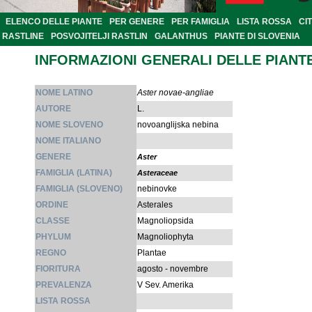
ELENCO DELLE PIANTE
PER GENERE
PER FAMIGLIA
LISTA ROSSA
CI
RASTLINE
POSVOJITELJI RASTLIN
GALANTHUS
PIANTE DI SLOVENIA
INFORMAZIONI GENERALI DELLE PIANT
NOME LATINO
Aster novae-angliae
AUTORE
L.
NOME SLOVENO
novoanglijska nebina
NOME ITALIANO
GENERE
Aster
FAMIGLIA (LATINA)
Asteraceae
FAMIGLIA (SLOVENO)
nebinovke
ORDINE
Asterales
CLASSE
Magnoliopsida
PHYLUM
Magnoliophyta
REGNO
Plantae
FIORITURA
agosto - novembre
PREVALENZA
V Sev. Amerika
LISTA ROSSA