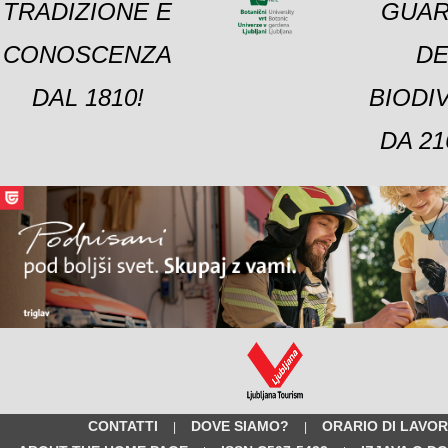
TRADIZIONE E
GUAR
CONOSCENZA
DE
DAL 1810!
BIODI
DA 21
CONTATTI
DOVE SIAMO?
ORARIO DI LAVO
|
|