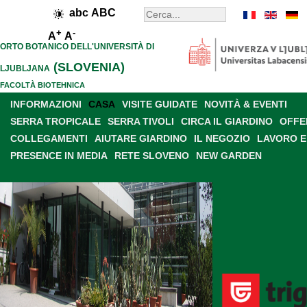
abc
ABC
+
-
A
A
ORTO BOTANICO DELL'UNIVERSITÀ DI
(SLOVENIA)
LJUBLJANA
FACOLTÀ BIOTEHNICA
INFORMAZIONI
CASA
VISITE GUIDATE
NOVITÀ & EVENTI
SERRA TROPICALE
SERRA TIVOLI
CIRCA IL GIARDINO
OFFE
COLLEGAMENTI
AIUTARE GIARDINO
IL NEGOZIO
LAVORO E
PRESENCE IN MEDIA
RETE SLOVENO
NEW GARDEN