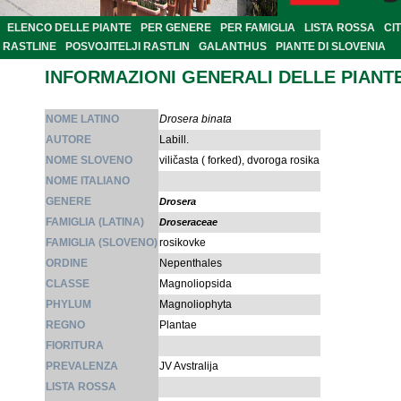
ELENCO DELLE PIANTE
PER GENERE
PER FAMIGLIA
LISTA ROSSA
CI
RASTLINE
POSVOJITELJI RASTLIN
GALANTHUS
PIANTE DI SLOVENIA
INFORMAZIONI GENERALI DELLE PIANT
NOME LATINO
Drosera binata
AUTORE
Labill.
NOME SLOVENO
viličasta ( forked), dvoroga rosika
NOME ITALIANO
GENERE
Drosera
FAMIGLIA (LATINA)
Droseraceae
FAMIGLIA (SLOVENO)
rosikovke
ORDINE
Nepenthales
CLASSE
Magnoliopsida
PHYLUM
Magnoliophyta
REGNO
Plantae
FIORITURA
PREVALENZA
JV Avstralija
LISTA ROSSA