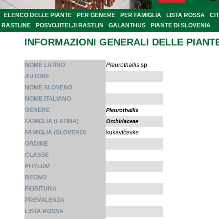
ELENCO DELLE PIANTE
PER GENERE
PER FAMIGLIA
LISTA ROSSA
CI
RASTLINE
POSVOJITELJI RASTLIN
GALANTHUS
PIANTE DI SLOVENIA
INFORMAZIONI GENERALI DELLE PIANT
NOME LATINO
Pleurothallis
sp.
AUTORE
NOME SLOVENO
NOME ITALIANO
GENERE
Pleurothallis
FAMIGLIA (LATINA)
Orchidaceae
FAMIGLIA (SLOVENO)
kukavičevke
ORDINE
CLASSE
PHYLUM
REGNO
FIORITURA
PREVALENZA
LISTA ROSSA