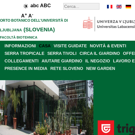
abc
ABC
+
-
A
A
ORTO BOTANICO DELL'UNIVERSITÀ DI
(SLOVENIA)
LJUBLJANA
FACOLTÀ BIOTEHNICA
INFORMAZIONI
CASA
VISITE GUIDATE
NOVITÀ & EVENTI
SERRA TROPICALE
SERRA TIVOLI
CIRCA IL GIARDINO
OFFE
COLLEGAMENTI
AIUTARE GIARDINO
IL NEGOZIO
LAVORO E
PRESENCE IN MEDIA
RETE SLOVENO
NEW GARDEN