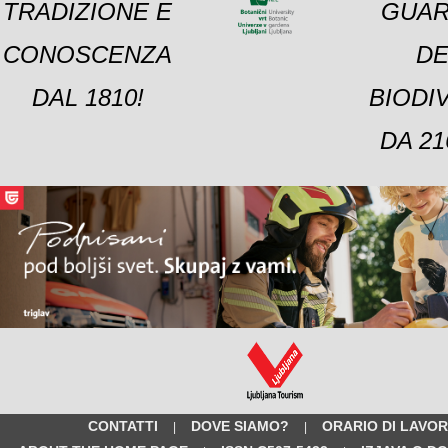
TRADIZIONE E
GUAR
CONOSCENZA
DE
DAL 1810!
BIODI
DA 21
CONTATTI
DOVE SIAMO?
ORARIO DI LAVO
|
|