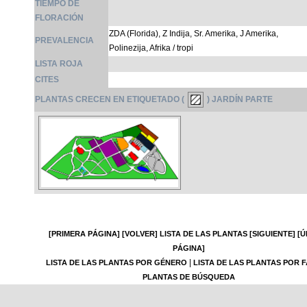
TIEMPO DE
FLORACIÓN
ZDA (Florida), Z Indija, Sr. Amerika, J Amerika,
PREVALENCIA
Polinezija, Afrika / tropi
LISTA ROJA
CITES
PLANTAS CRECEN EN ETIQUETADO (
) JARDÍN PARTE
[PRIMERA PÁGINA]
[VOLVER]
LISTA DE LAS PLANTAS
[SIGUIENTE]
[Ú
PÁGINA]
|
LISTA DE LAS PLANTAS POR GÉNERO
LISTA DE LAS PLANTAS POR F
PLANTAS DE BÚSQUEDA