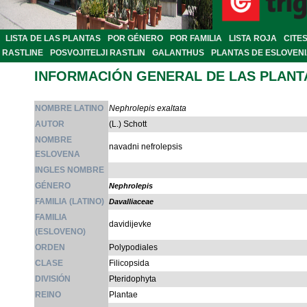
LISTA DE LAS PLANTAS
POR GÉNERO
POR FAMILIA
LISTA ROJA
CITE
RASTLINE
POSVOJITELJI RASTLIN
GALANTHUS
PLANTAS DE ESLOVEN
INFORMACIÓN GENERAL DE LAS PLANT
NOMBRE LATINO
Nephrolepis exaltata
AUTOR
(L.) Schott
NOMBRE
navadni nefrolepsis
ESLOVENA
INGLES NOMBRE
GÉNERO
Nephrolepis
FAMILIA (LATINO)
Davalliaceae
FAMILIA
davidijevke
(ESLOVENO)
ORDEN
Polypodiales
CLASE
Filicopsida
DIVISIÓN
Pteridophyta
REINO
Plantae