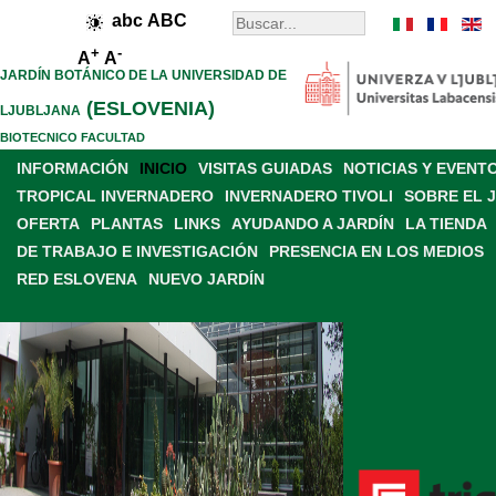
abc
ABC
+
-
A
A
JARDÍN BOTÁNICO DE LA UNIVERSIDAD DE
(ESLOVENIA)
LJUBLJANA
BIOTECNICO FACULTAD
INFORMACIÓN
INICIO
VISITAS GUIADAS
NOTICIAS Y EVENT
TROPICAL INVERNADERO
INVERNADERO TIVOLI
SOBRE EL 
OFERTA
PLANTAS
LINKS
AYUDANDO A JARDÍN
LA TIENDA
DE TRABAJO E INVESTIGACIÓN
PRESENCIA EN LOS MEDIOS
RED ESLOVENA
NUEVO JARDÍN