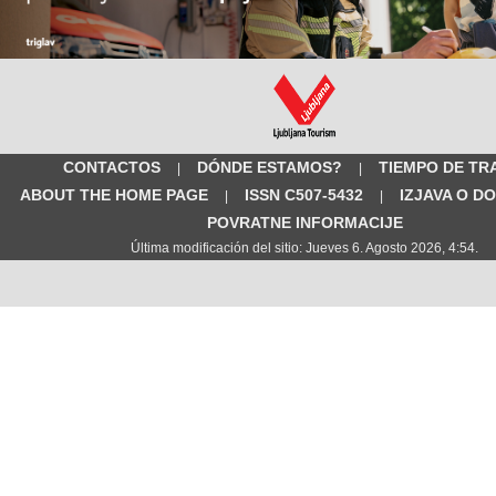
CONTACTOS
DÓNDE ESTAMOS?
TIEMPO DE TR
|
|
ABOUT THE HOME PAGE
ISSN C507-5432
IZJAVA O D
|
|
POVRATNE INFORMACIJE
Última modificación del sitio: Jueves 6. Agosto 2026, 4:54.