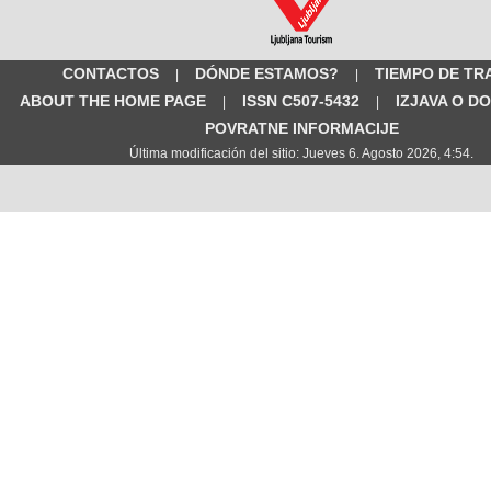
CONTACTOS
DÓNDE ESTAMOS?
TIEMPO DE TR
|
|
ABOUT THE HOME PAGE
ISSN C507-5432
IZJAVA O D
|
|
POVRATNE INFORMACIJE
Última modificación del sitio: Jueves 6. Agosto 2026, 4:54.