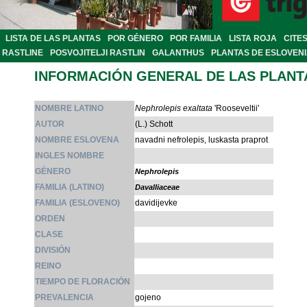
LISTA DE LAS PLANTAS
POR GÉNERO
POR FAMILIA
LISTA ROJA
CITE
RASTLINE
POSVOJITELJI RASTLIN
GALANTHUS
PLANTAS DE ESLOVEN
INFORMACIÓN GENERAL DE LAS PLANT
NOMBRE LATINO
Nephrolepis exaltata
'Rooseveltii'
AUTOR
(L.) Schott
NOMBRE ESLOVENA
navadni nefrolepis, luskasta praprot
INGLES NOMBRE
GÉNERO
Nephrolepis
FAMILIA (LATINO)
Davalliaceae
FAMILIA (ESLOVENO)
davidijevke
ORDEN
CLASE
DIVISIÓN
REINO
TIEMPO DE FLORACIÓN
PREVALENCIA
gojeno