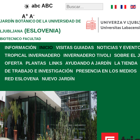
abc
ABC
+
-
A
A
JARDÍN BOTÁNICO DE LA UNIVERSIDAD DE
(ESLOVENIA)
LJUBLJANA
BIOTECNICO FACULTAD
INFORMACIÓN
INICIO
VISITAS GUIADAS
NOTICIAS Y EVENT
TROPICAL INVERNADERO
INVERNADERO TIVOLI
SOBRE EL 
OFERTA
PLANTAS
LINKS
AYUDANDO A JARDÍN
LA TIENDA
DE TRABAJO E INVESTIGACIÓN
PRESENCIA EN LOS MEDIOS
RED ESLOVENA
NUEVO JARDÍN