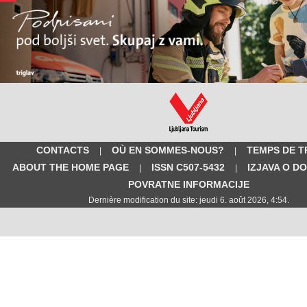
CONTACTS
OÙ EN SOMMES-NOUS?
TEMPS DE T
|
|
ABOUT THE HOME PAGE
ISSN C507-5432
IZJAVA O D
|
|
POVRATNE INFORMACIJE
Dernière modification du site: jeudi 6. août 2026, 4:54.