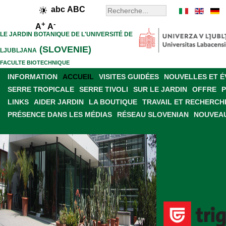
abc
ABC
+
-
A
A
LE JARDIN BOTANIQUE DE L'UNIVERSITÉ DE
(SLOVENIE)
LJUBLJANA
FACULTE BIOTECHNIQUE
INFORMATION
ACCUEIL
VISITES GUIDÉES
NOUVELLES ET 
SERRE TROPICALE
SERRE TIVOLI
SUR LE JARDIN
OFFRE
LINKS
AIDER JARDIN
LA BOUTIQUE
TRAVAIL ET RECHERCH
PRÉSENCE DANS LES MÉDIAS
RÉSEAU SLOVENIAN
NOUVEAU