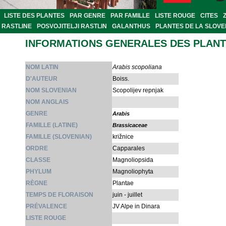
LISTE DES PLANTES
PAR GENRE
PAR FAMILLE
LISTE ROUGE
CITES
RASTLINE
POSVOJITELJI RASTLIN
GALANTHUS
PLANTES DE LA SLOVE
INFORMATIONS GENERALES DES PLAN
NOM LATIN
Arabis scopoliana
D'AUTEUR
Boiss.
NOM SLOVENIAN
Scopolijev repnjak
NOM ANGLAIS
GENRE
Arabis
FAMILLE (LATINE)
Brassicaceae
FAMILLE (SLOVENIAN)
križnice
ORDRE
Capparales
CLASSE
Magnoliopsida
PHYLUM
Magnoliophyta
RÈGNE
Plantae
TEMPS DE FLORAISON
juin - juillet
PRÉVALENCE
JV Alpe in Dinara
LISTE ROUGE