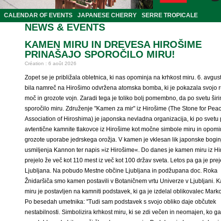
CALENDAR OF EVENTS
JAPANESE CHERRY
SERRE TROPICALE
NEWS & EVENTS
KAMEN MIRU IN DREVESA HIROŠIME
PRINAŠAJO SPOROČILO MIRU!
Création : 6 août 2026
Zopet se je približala obletnica, ki nas opominja na krhkost miru. 6. avgus
bila namreč na Hirošimo odvržena atomska bomba, ki je pokazala svojo r
moč in grozote vojn. Zaradi tega je toliko bolj pomembno, da po svetu šir
sporočilo miru. Združenje "Kamen za mir" iz Hirošime (The Stone for Pea
Association of Hiroshima) je japonska nevladna organizacija, ki po svetu
avtentične kamnite tlakovce iz Hirošime kot močne simbole miru in opomi
grozote uporabe jedrskega orožja. V kamen je vklesan lik japonske bogin
usmiljenja Kannon ter napis »iz Hirošime«. Do danes je kamen miru iz H
prejelo že več kot 110 mest iz več kot 100 držav sveta. Letos pa ga je prej
Ljubljana. Na pobudo Mestne občine Ljubljana in podžupana doc. Roka
Žnidaršiča smo kamen postavili v Botaničnem vrtu Univerze v Ljubljani.
miru je postavljen na kamniti podstavek, ki ga je izdelal oblikovalec Marko
Po besedah umetnika: ''Tudi sam podstavek s svojo obliko daje občutek
nestabilnosti. Simbolizira krhkost miru, ki se zdi večen in neomajen, ko g