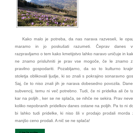
Kako malo je potreba, da nas narava razveseli, le opaz
maramo in jo poskušati razumeti. Čeprav danes vel
razpravljamo o tem kako kmetijstvo lahko naravo uničuje in ka
ne znamo prisluhniti je prav vse mogoče, če le znamo 
pravilno gospodariti. Pozabljamo, da so to kulturno kraji
stoletja oblikovali ljudje, ki so znali s pokrajino sonaravno gos
Saj, če to niso znali jih je narava dobesedno povozila. Dane
subvencij, temu ni več potrebno. Tudi, če ni pridelka ali če 
kar na poljih , ker se ne splača, se nihče ne sekira. Prav neve
koliko nepobranih pridelkov danes ostane na poljih. Pa to ni d
bi lahko tudi pridelke, ki niso šli v prodajo prodali morda
manjšo ceno prodali. A nič se ne splača!
Lire la suite...