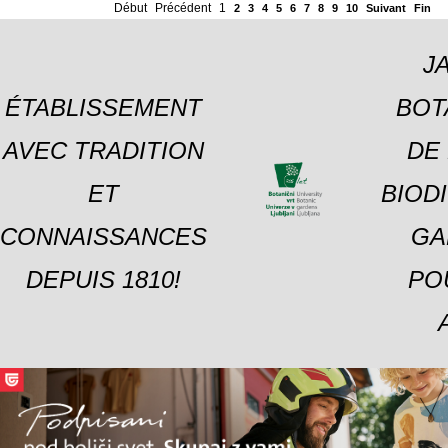
Début
Précédent
1
2
3
4
5
6
7
8
9
10
Suivant
Fin
J
ÉTABLISSEMENT
BOT
AVEC TRADITION
DE 
ET
BIOD
CONNAISSANCES
GA
DEPUIS 1810!
PO