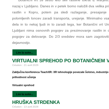
Botanični vrt že šesto leto seli rastline tokrat iz Marjet
nazaj v Ljubljano. Danes in v petek bomo naložili dva velika pr
rastlin v Kopru, potem pa sledi razlaganje, presajanje š
polomljenih loncev zaradi transporta, urejanje. Minimalno vs
dela in to nekaj ljudi in to zaradi tega, ker Botanični vrt U
Ljubljani nima osnovnih pogojev za prezimovanje rastlin in 
pogojev za delovanje. Do 2/3 sredstev mora sam zagotoviti
dejavnostjo.
Lire la suite...
VIRTUALNI SPREHOD PO BOTANIČNEM 
Création : 21 avril 2026
Zaključna konferenca TeachXR: XR tehnologije povezale šolstvo, industrijo
prihodnost učenja
Virtualni sprehod
Lire la suite...
HRUŠKA STRDENKA
Création : 13 avril 2026