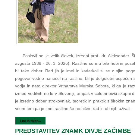
Poslovil se je velik človek, izredni prof. dr. Aleksander Ši
avgusta 1938 - 26. 3. 2026). Rastline so mu bile hobi in posel
bil tako dober. Rad jih je imel in kadarkoli si se z njim pogo
pogovor vedno nanesel na rastline. Bil je dolgoletni uspešen 
vodja in nato direktor Vrtnarstva Murska Sobota, ki ga je raz
izmed vodilnih ne le v Sloveniji, ampak v celotni bivši skupni dr
je izredno dober strokovnjak, teoretik in praktik s širokim zn
vsem tem pa je imel rastline še resnično rad in ob njih užival.
Lire la suite...
PREDSTAVITEV ZNAMK DIVJE ZAČIMBE