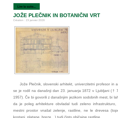
Lire la suite...
JOŽE PLEČNIK IN BOTANIČNI VRT
Création : 23 janvier 2026
Jože Plečnik, slovenski arhitekt, univerzitetni profesor in
se je rodil na današnji dan 23. januarja 1872 v Ljubljani († 
1957). Če bi govorili z današnjim jezikom sodobnih mest, bi lah
da je poleg arhitekture obvladal tudi zeleno infrastrukturo, 
mestni prostor vnašal zelenje, rastline, ne le drevesa (topol
kostanj, platane, breze…) tudi čisto običajne rastline.