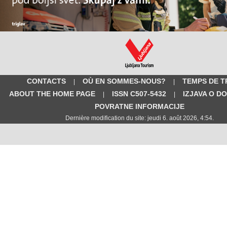
CONTACTS
OÙ EN SOMMES-NOUS?
TEMPS DE T
|
|
ABOUT THE HOME PAGE
ISSN C507-5432
IZJAVA O D
|
|
POVRATNE INFORMACIJE
Dernière modification du site: jeudi 6. août 2026, 4:54.