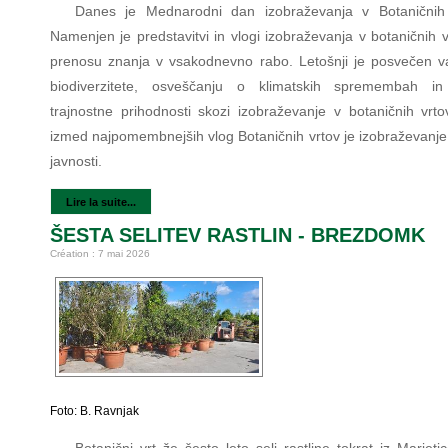
Danes je Mednarodni dan izobraževanja v Botaničnih 
Namenjen je predstavitvi in vlogi izobraževanja v botaničnih v
prenosu znanja v vsakodnevno rabo. Letošnji je posvečen v
biodiverzitete, osveščanju o klimatskih spremembah in
trajnostne prihodnosti skozi izobraževanje v botaničnih vrto
izmed najpomembnejših vlog Botaničnih vrtov je izobraževanje 
javnosti.
Lire la suite...
ŠESTA SELITEV RASTLIN - BREZDOMK
Création : 7 mai 2026
Foto: B. Ravnjak