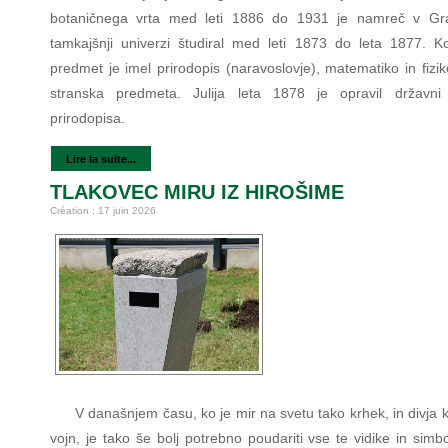
botaničnega vrta med leti 1886 do 1931 je namreč v Gr
tamkajšnji univerzi študiral med leti 1873 do leta 1877. Ko
predmet je imel prirodopis (naravoslovje), matematiko in fizi
stranska predmeta. Julija leta 1878 je opravil državni 
prirodopisa.
Lire la suite...
TLAKOVEC MIRU IZ HIROŠIME
Création : 17 juin 2026
V današnjem času, ko je mir na svetu tako krhek, in divja 
vojn, je tako še bolj potrebno poudariti vse te vidike in simb