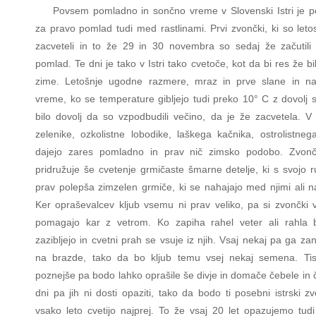
Povsem pomladno in sončno vreme v Slovenski Istri je p
za pravo pomlad tudi med rastlinami. Prvi zvončki, ki so leto
zacveteli in to že 29 in 30 novembra so sedaj že začutili
pomlad. Te dni je tako v Istri tako cvetoče, kot da bi res že b
zime. Letošnje ugodne razmere, mraz in prve slane in na
vreme, ko se temperature gibljejo tudi preko 10° C z dovolj s
bilo dovolj da so vzpodbudili večino, da je že zacvetela. V 
zelenike, ozkolistne lobodike, laškega kačnika, ostrolistneg
dajejo zares pomladno in prav nič zimsko podobo. Zvon
pridružuje še cvetenje grmičaste šmarne detelje, ki s svojo 
prav polepša zimzelen grmiče, ki se nahajajo med njimi ali na
Ker opraševalcev kljub vsemu ni prav veliko, pa si zvončki v 
pomagajo kar z vetrom. Ko zapiha rahel veter ali rahla 
zazibljejo in cvetni prah se vsuje iz njih. Vsaj nekaj pa ga za
na brazde, tako da bo kljub temu vsej nekaj semena. Ti
poznejše pa bodo lahko oprašile še divje in domače čebele in č
dni pa jih ni dosti opaziti, tako da bodo ti posebni istrski zv
vsako leto cvetijo najprej. To že vsaj 20 let opazujemo tudi 