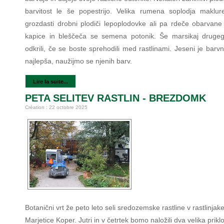
barvitost le še popestrijo. Velika rumena soplodja maklur
grozdasti drobni plodiči lepoplodovke ali pa rdeče obarvane
kapice in bleščeča se semena potonik. Še marsikaj druge
odkrili, če se boste sprehodili med rastlinami. Jeseni je barv
najlepša, naužijmo se njenih barv.
Lire la suite...
PETA SELITEV RASTLIN - BREZDOMK
Création : 22 octobre 2025
Botanični vrt že peto leto seli sredozemske rastline v rastlinjak
Marjetice Koper. Jutri in v četrtek bomo naložili dva velika prikl