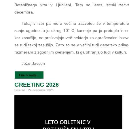
Botaničnega vrta v Ljubljani. Tam so letos istrski zacve
decembra.
Tukaj v Istri pa mora večina zacveteti še v temperatura
zanje ugodne to je okrog 10° C, kasneje pa je pretoplo in se
kar zasušijo, ne proizvajajo več nektarja za opraševalce in cvetn
se tudi takoj zasušijo. Zato so se v večini tudi genetsko prilag
razmeram z zgodnjim cvetenjem, ki ga ohranjajo tudi v kulturi.
Jože Bavcon
Lire la suite...
GREETING 2026
Création : 24 décembre 2025