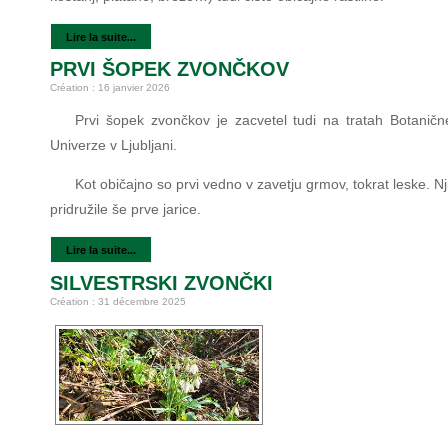
Lire la suite...
PRVI ŠOPEK ZVONČKOV
Création : 16 janvier 2026
Prvi šopek zvončkov je zacvetel tudi na tratah Botaničn
Univerze v Ljubljani.
Kot običajno so prvi vedno v zavetju grmov, tokrat leske. N
pridružile še prve jarice.
Lire la suite...
SILVESTRSKI ZVONČKI
Création : 31 décembre 2025