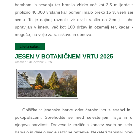
bombam in sevanju ter hranijo zbirko več kot 2,5 milijarde
približno 40.000 vrstami kar pomeni malo preko 15 % vseh s
svetu. To je najbolj raznolik vir divjih rastlin na Zemlji – oh
upravljan v imenu več kot 100 držav in ozemelj ter, kadar ko
mogoče, na voljo za raziskave in obnovo.
Lire la suite...
JESEN V BOTANIČNEM VRTU 2025
Création : 31 octobre 2025
Obiščite v jesenske barve odet čarobni vrt s strahci in
pokopališčem. Sprehodite se med šelestenjem listja in o
njegovo barvitost. Drevesa iz različnih koncev sveta se zelo 
barvajo in dajejo svoje različne odtenke. Nekateri zanimivi plod