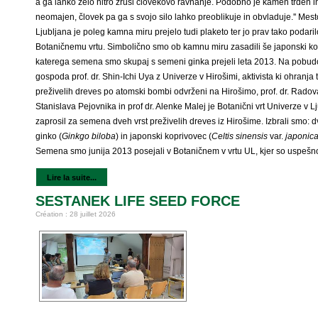
a ga lahko zelo hitro zruši človekovo ravnanje. Podobno je kamen trden i
neomajen, človek pa ga s svojo silo lahko preoblikuje in obvladuje.'' Mest
Ljubljana je poleg kamna miru prejelo tudi plaketo ter jo prav tako podaril
Botaničnemu vrtu. Simbolično smo ob kamnu miru zasadili še japonski k
katerega semena smo skupaj s semeni ginka prejeli leta 2013. Na pobud
gospoda prof. dr. Shin-Ichi Uya z Univerze v Hirošimi, aktivista ki ohranja t
preživelih dreves po atomski bombi odvrženi na Hirošimo, prof. dr. Rado
Stanislava Pejovnika in prof dr. Alenke Malej je Botanični vrt Univerze v Lj
zaprosil za semena dveh vrst preživelih dreves iz Hirošime. Izbrali smo: d
ginko (
Ginkgo biloba
) in japonski koprivovec (
Celtis sinensis
var.
japonic
Semena smo junija 2013 posejali v Botaničnem v vrtu UL, kjer so uspešno
Lire la suite...
SESTANEK LIFE SEED FORCE
Création : 28 juillet 2026