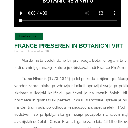
Lire la suite...
FRANCE PREŠEREN IN BOTANIČNI VRT
Création : 3 décembre 2025
Morda niste vedeli da je bil prvi vodja Botaničnega vrta v 
tudi ravntelj gimnazije katero je obiskoval tudi France Prešeren
Franc Hladnik (1773-1844) je bil po rodu Idrijčan, po študij
vendar zaradi slabega zdravja ni nikoli opravljal svojega poklic
skriptor v licejski knjižnici, poučeval je na raznih šolah, bil
normalke in gimnazijski perfekt. V času francoske uprave je bil
na Centralni šoli, po odhodu Francozov pa spet prefekt. Pod 
vodstvom se je ljubljanska gimnazija povzpela na raven najb
avstrijskih deželah. Cesar Franc I. ga je zato leta 1818 odlikova