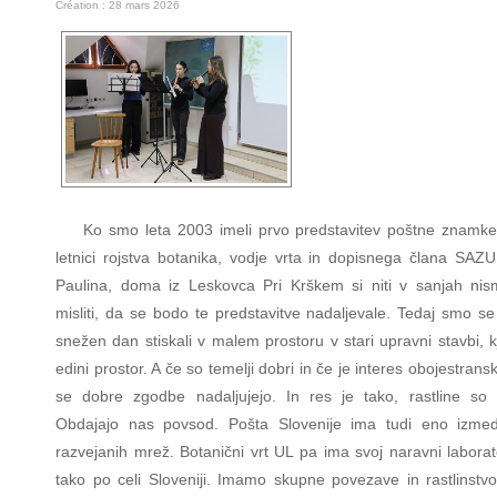
Création : 28 mars 2026
Ko smo leta 2003 imeli prvo predstavitev poštne znamk
letnici rojstva botanika, vodje vrta in dopisnega člana SAZU
Paulina, doma iz Leskovca Pri Krškem si niti v sanjah nis
misliti, da se bodo te predstavitve nadaljevale. Tedaj smo se
snežen dan stiskali v malem prostoru v stari upravni stavbi, kj
edini prostor. A če so temelji dobri in če je interes obojestrans
se dobre zgodbe nadaljujejo. In res je tako, rastline so s
Obdajajo nas povsod. Pošta Slovenije ima tudi eno izmed
razvejanih mrež. Botanični vrt UL pa ima svoj naravni laborat
tako po celi Sloveniji. Imamo skupne povezave in rastlinstvo