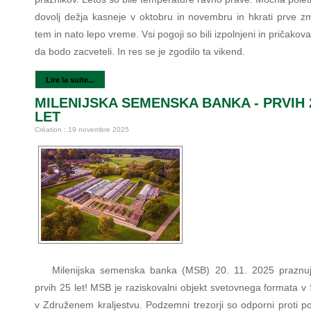
dovolj dežja kasneje v oktobru in novembru in hkrati prve zm
tem in nato lepo vreme. Vsi pogoji so bili izpolnjeni in pričakovati
da bodo zacveteli. In res se je zgodilo ta vikend.
Lire la suite...
MILENIJSKA SEMENSKA BANKA - PRVIH 
LET
Création : 19 novembre 2025
Milenijska semenska banka (MSB) 20. 11. 2025 praznuj
prvih 25 let! MSB je raziskovalni objekt svetovnega formata v
v Združenem kraljestvu. Podzemni trezorji so odporni proti p