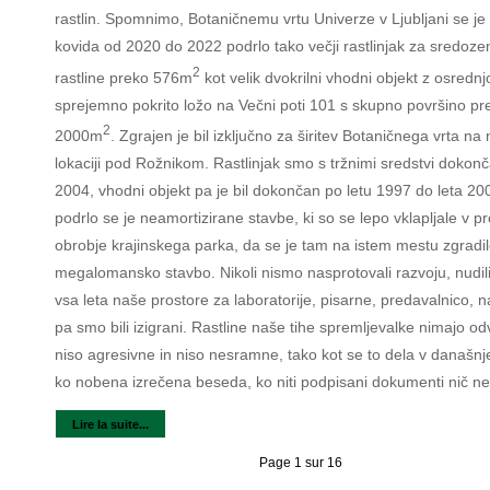
rastlin. Spomnimo, Botaničnemu vrtu Univerze v Ljubljani se je
kovida od 2020 do 2022 podrlo tako večji rastlinjak za sredoz
2
rastline preko 576m
kot velik dvokrilni vhodni objekt z osrednj
sprejemno pokrito ložo na Večni poti 101 s skupno površino pr
2
2000m
. Zgrajen je bil izključno za širitev Botaničnega vrta na 
lokaciji pod Rožnikom. Rastlinjak smo s tržnimi sredstvi dokonča
2004, vhodni objekt pa je bil dokončan po letu 1997 do leta 200
podrlo se je neamortizirane stavbe, ki so se lepo vklapljale v pr
obrobje krajinskega parka, da se je tam na istem mestu zgradi
megalomansko stavbo. Nikoli nismo nasprotovali razvoju, nudil
vsa leta naše prostore za laboratorije, pisarne, predavalnico, 
pa smo bili izigrani. Rastline naše tihe spremljevalke nimajo od
niso agresivne in niso nesramne, tako kot se to dela v današn
ko nobena izrečena beseda, ko niti podpisani dokumenti nič ne 
Lire la suite...
Page 1 sur 16