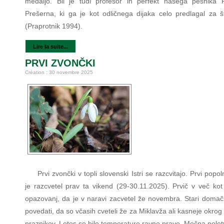
medaljo. Bil je tudi profesor in perfekt našega pesnika 
Prešerna, ki ga je kot odličnega dijaka celo predlagal za št
(Praprotnik 1994).
Lire la suite...
PRVI ZVONČKI
Création : 30 novembre 2025
Prvi zvončki v topli slovenski Istri se razcvitajo. Prvi pop
je razcvetel prav ta vikend (29-30.11.2025). Prvič v več kot 
opazovanj, da je v naravi zacvetel že novembra. Stari domači
povedati, da so včasih cveteli že za Miklavža ali kasneje okrog
praznikov. Letos so bile temperature ravno prave. Močna polet