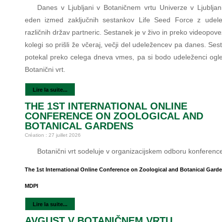
Danes v Ljubljani v Botaničnem vrtu Univerze v Ljubljan
eden izmed zaključnih sestankov Life Seed Force z udele
različnih držav partneric. Sestanek je v živo in preko videopove
kolegi so prišli že včeraj, večji del udeležencev pa danes. Se
potekal preko celega dneva vmes, pa si bodo udeleženci ogled
Botanični vrt.
Lire la suite...
THE 1ST INTERNATIONAL ONLINE
CONFERENCE ON ZOOLOGICAL AND
BOTANICAL GARDENS
Création : 27 juillet 2026
Botanični vrt sodeluje v organizacijskem odboru konferenc
The 1st International Online Conference on Zoological and Botanical Gard
MDPI
Lire la suite...
AVGUST V BOTANIČNEM VRTU