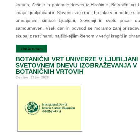
kamen, češnje in potomce dreves iz Hirošime. Botanični vrt U
imajo Ljubljančani in Slovenci zelo radi, bo tako v prihodnje s t
omenjenimi simboli Ljubljani, Sloveniji in svetu pričal, d
samoumeven. Vsak dan in povsod se moramo zanj prizadeva
skupaj z rastlinami, najšibkejšim členom v verigi krepiti in ohranj
Lire la suite...
BOTANIČNI VRT UNIVERZE V LJUBLJANI
SVETOVNEM DNEVU IZOBRAŽEVANJA V
BOTANIČNIH VRTOVIH
Création : 12 juin 2026