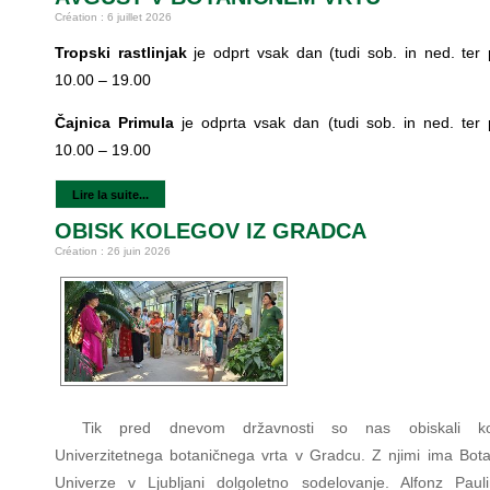
Création : 6 juillet 2026
Tropski rastlinjak
je odprt vsak dan (tudi sob. in ned. ter p
10.00 – 19.00
Čajnica Primula
je odprta vsak dan (tudi sob. in ned. ter p
10.00 – 19.00
Lire la suite...
OBISK KOLEGOV IZ GRADCA
Création : 26 juin 2026
Tik pred dnevom državnosti so nas obiskali ko
Univerzitetnega botaničnega vrta v Gradcu. Z njimi ima Botan
Univerze v Ljubljani dolgoletno sodelovanje. Alfonz Paul