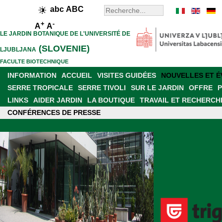
abc
ABC
+
-
A
A
LE JARDIN BOTANIQUE DE L'UNIVERSITÉ DE
(SLOVENIE)
LJUBLJANA
FACULTE BIOTECHNIQUE
INFORMATION
ACCUEIL
VISITES GUIDÉES
NOUVELLES ET 
SERRE TROPICALE
SERRE TIVOLI
SUR LE JARDIN
OFFRE
LINKS
AIDER JARDIN
LA BOUTIQUE
TRAVAIL ET RECHERCH
CONFÉRENCES DE PRESSE
PRÉSENCE DANS LES MÉDIAS
RÉSEAU SLOVENIAN
NOUVEAU