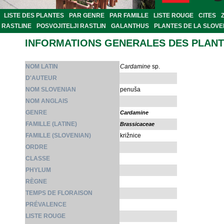
LISTE DES PLANTES
PAR GENRE
PAR FAMILLE
LISTE ROUGE
CITES
RASTLINE
POSVOJITELJI RASTLIN
GALANTHUS
PLANTES DE LA SLOVE
INFORMATIONS GENERALES DES PLAN
NOM LATIN
Cardamine
sp.
D'AUTEUR
NOM SLOVENIAN
penuša
NOM ANGLAIS
GENRE
Cardamine
FAMILLE (LATINE)
Brassicaceae
FAMILLE (SLOVENIAN)
križnice
ORDRE
CLASSE
PHYLUM
RÈGNE
TEMPS DE FLORAISON
PRÉVALENCE
LISTE ROUGE