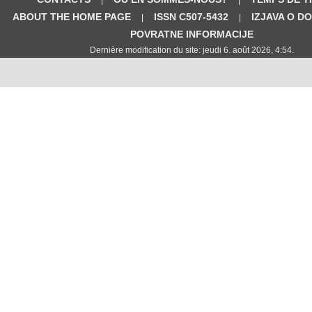
ABOUT THE HOME PAGE
ISSN C507-5432
IZJAVA O D
|
|
POVRATNE INFORMACIJE
Dernière modification du site: jeudi 6. août 2026, 4:54.