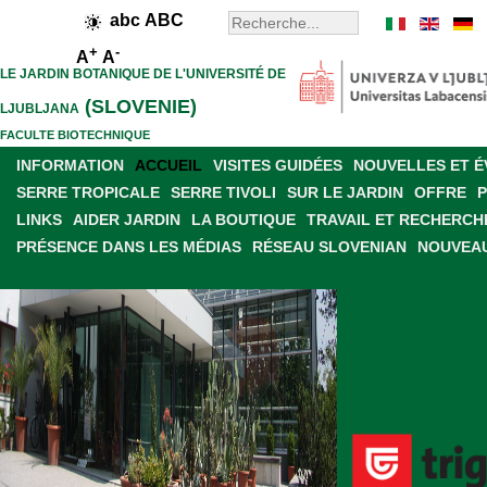
abc
ABC
+
-
A
A
LE JARDIN BOTANIQUE DE L'UNIVERSITÉ DE
(SLOVENIE)
LJUBLJANA
FACULTE BIOTECHNIQUE
INFORMATION
ACCUEIL
VISITES GUIDÉES
NOUVELLES ET 
SERRE TROPICALE
SERRE TIVOLI
SUR LE JARDIN
OFFRE
LINKS
AIDER JARDIN
LA BOUTIQUE
TRAVAIL ET RECHERCH
PRÉSENCE DANS LES MÉDIAS
RÉSEAU SLOVENIAN
NOUVEAU