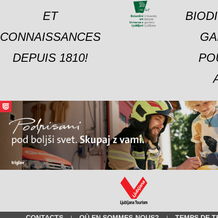
ET
BIOD
CONNAISSANCES
GA
DEPUIS 1810!
PO
CONTACTS
OÙ EN SOMMES-NOUS?
TEMPS DE T
|
|