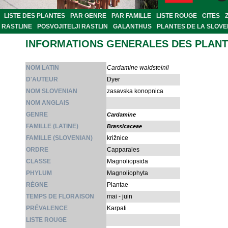
LISTE DES PLANTES
PAR GENRE
PAR FAMILLE
LISTE ROUGE
CITES
RASTLINE
POSVOJITELJI RASTLIN
GALANTHUS
PLANTES DE LA SLOVE
INFORMATIONS GENERALES DES PLAN
NOM LATIN
Cardamine waldsteinii
D'AUTEUR
Dyer
NOM SLOVENIAN
zasavska konopnica
NOM ANGLAIS
GENRE
Cardamine
FAMILLE (LATINE)
Brassicaceae
FAMILLE (SLOVENIAN)
križnice
ORDRE
Capparales
CLASSE
Magnoliopsida
PHYLUM
Magnoliophyta
RÈGNE
Plantae
TEMPS DE FLORAISON
mai - juin
PRÉVALENCE
Karpati
LISTE ROUGE