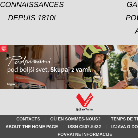
CONNAISSANCES
GA
DEPUIS 1810!
PO
CONTACTS
OÙ EN SOMMES-NOUS?
TEMPS DE T
|
|
ABOUT THE HOME PAGE
ISSN C507-5432
IZJAVA O D
|
|
POVRATNE INFORMACIJE