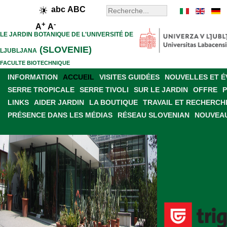
abc
ABC
+
-
A
A
LE JARDIN BOTANIQUE DE L'UNIVERSITÉ DE
(SLOVENIE)
LJUBLJANA
FACULTE BIOTECHNIQUE
INFORMATION
ACCUEIL
VISITES GUIDÉES
NOUVELLES ET 
SERRE TROPICALE
SERRE TIVOLI
SUR LE JARDIN
OFFRE
LINKS
AIDER JARDIN
LA BOUTIQUE
TRAVAIL ET RECHERCH
PRÉSENCE DANS LES MÉDIAS
RÉSEAU SLOVENIAN
NOUVEAU