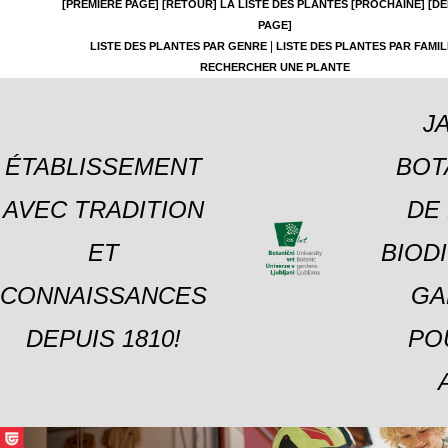
[PREMIÈRE PAGE]
[RETOUR]
LA LISTE DES PLANTES
[PROCHAINE]
[DE
PAGE]
|
LISTE DES PLANTES PAR GENRE
LISTE DES PLANTES PAR FAMIL
RECHERCHER UNE PLANTE
J
ÉTABLISSEMENT
BOT
AVEC TRADITION
DE 
ET
BIOD
CONNAISSANCES
GA
DEPUIS 1810!
PO