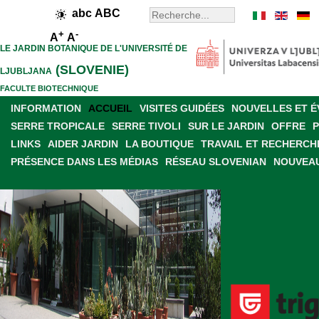
abc
ABC
+
-
A
A
LE JARDIN BOTANIQUE DE L'UNIVERSITÉ DE
(SLOVENIE)
LJUBLJANA
FACULTE BIOTECHNIQUE
INFORMATION
ACCUEIL
VISITES GUIDÉES
NOUVELLES ET 
SERRE TROPICALE
SERRE TIVOLI
SUR LE JARDIN
OFFRE
LINKS
AIDER JARDIN
LA BOUTIQUE
TRAVAIL ET RECHERCH
PRÉSENCE DANS LES MÉDIAS
RÉSEAU SLOVENIAN
NOUVEAU