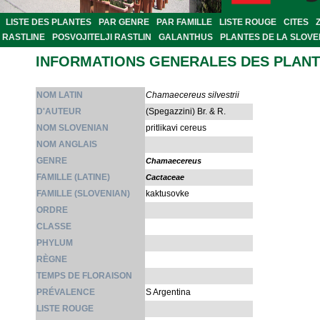
LISTE DES PLANTES
PAR GENRE
PAR FAMILLE
LISTE ROUGE
CITES
RASTLINE
POSVOJITELJI RASTLIN
GALANTHUS
PLANTES DE LA SLOVE
INFORMATIONS GENERALES DES PLAN
NOM LATIN
Chamaecereus silvestrii
D'AUTEUR
(Spegazzini) Br. & R.
NOM SLOVENIAN
pritlikavi cereus
NOM ANGLAIS
GENRE
Chamaecereus
FAMILLE (LATINE)
Cactaceae
FAMILLE (SLOVENIAN)
kaktusovke
ORDRE
CLASSE
PHYLUM
RÈGNE
TEMPS DE FLORAISON
PRÉVALENCE
S Argentina
LISTE ROUGE