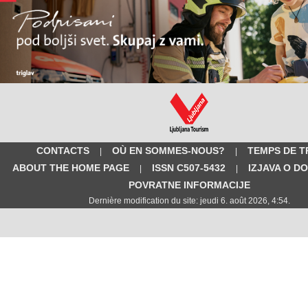
CONTACTS
OÙ EN SOMMES-NOUS?
TEMPS DE T
|
|
ABOUT THE HOME PAGE
ISSN C507-5432
IZJAVA O D
|
|
POVRATNE INFORMACIJE
Dernière modification du site: jeudi 6. août 2026, 4:54.