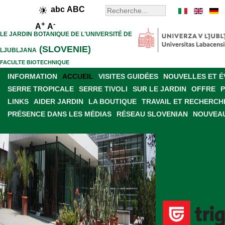
abc
ABC
+
-
A
A
LE JARDIN BOTANIQUE DE L'UNIVERSITÉ DE
(SLOVENIE)
LJUBLJANA
FACULTE BIOTECHNIQUE
INFORMATION
ACCUEIL
VISITES GUIDÉES
NOUVELLES ET 
SERRE TROPICALE
SERRE TIVOLI
SUR LE JARDIN
OFFRE
LINKS
AIDER JARDIN
LA BOUTIQUE
TRAVAIL ET RECHERCH
PRÉSENCE DANS LES MÉDIAS
RÉSEAU SLOVENIAN
NOUVEAU