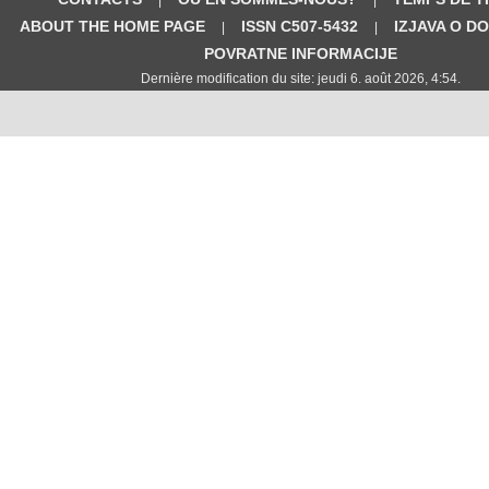
ABOUT THE HOME PAGE
ISSN C507-5432
IZJAVA O D
|
|
POVRATNE INFORMACIJE
Dernière modification du site: jeudi 6. août 2026, 4:54.