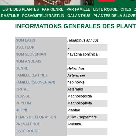
LISTE DES PLANTES
PAR GENRE
PAR FAMILLE
LISTE ROUGE
CITES
RASTLINE
POSVOJITELJI RASTLIN
GALANTHUS
PLANTES DE LA SLOVE
INFORMATIONS GENERALES DES PLAN
NOM LATIN
Helianthus annuus
D'AUTEUR
L.
NOM SLOVENIAN
navadna sončnica
NOM ANGLAIS
GENRE
Helianthus
FAMILLE (LATINE)
Asteraceae
FAMILLE (SLOVENIAN)
nebinovke
ORDRE
Asterales
CLASSE
Magnoliopsida
PHYLUM
Magnoliophyta
RÈGNE
Plantae
TEMPS DE FLORAISON
juillet - septembre
PRÉVALENCE
Amerika
LISTE ROUGE