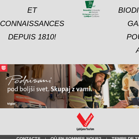
ET
BIOD
CONNAISSANCES
GA
DEPUIS 1810!
PO
CONTACTS
OÙ EN SOMMES-NOUS?
TEMPS DE T
|
|