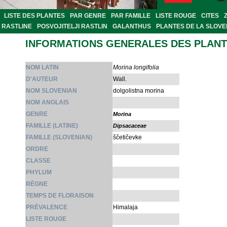
LISTE DES PLANTES
PAR GENRE
PAR FAMILLE
LISTE ROUGE
CITES
RASTLINE
POSVOJITELJI RASTLIN
GALANTHUS
PLANTES DE LA SLOVE
INFORMATIONS GENERALES DES PLAN
NOM LATIN
Morina longifolia
D'AUTEUR
Wall.
NOM SLOVENIAN
dolgolistna morina
NOM ANGLAIS
GENRE
Morina
FAMILLE (LATINE)
Dipsacaceae
FAMILLE (SLOVENIAN)
ščetičevke
ORDRE
CLASSE
PHYLUM
RÈGNE
TEMPS DE FLORAISON
PRÉVALENCE
Himalaja
LISTE ROUGE