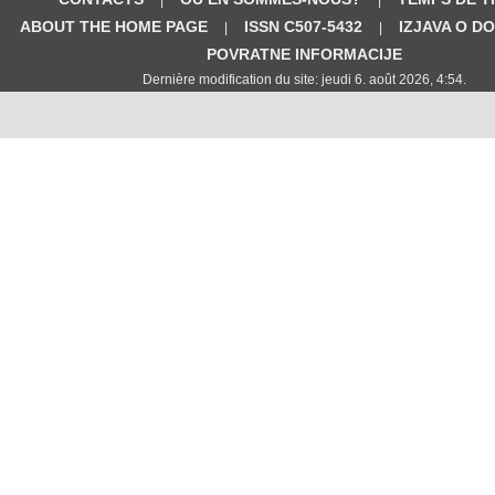
ABOUT THE HOME PAGE
ISSN C507-5432
IZJAVA O D
|
|
POVRATNE INFORMACIJE
Dernière modification du site: jeudi 6. août 2026, 4:54.