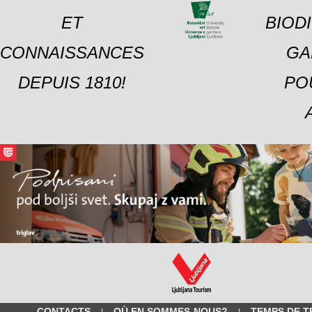
ET
BIOD
CONNAISSANCES
GA
DEPUIS 1810!
PO
CONTACTS
OÙ EN SOMMES-NOUS?
TEMPS DE T
|
|