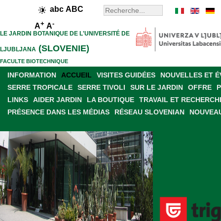
abc
ABC
+
-
A
A
LE JARDIN BOTANIQUE DE L'UNIVERSITÉ DE
(SLOVENIE)
LJUBLJANA
FACULTE BIOTECHNIQUE
INFORMATION
ACCUEIL
VISITES GUIDÉES
NOUVELLES ET 
SERRE TROPICALE
SERRE TIVOLI
SUR LE JARDIN
OFFRE
LINKS
AIDER JARDIN
LA BOUTIQUE
TRAVAIL ET RECHERCH
PRÉSENCE DANS LES MÉDIAS
RÉSEAU SLOVENIAN
NOUVEAU