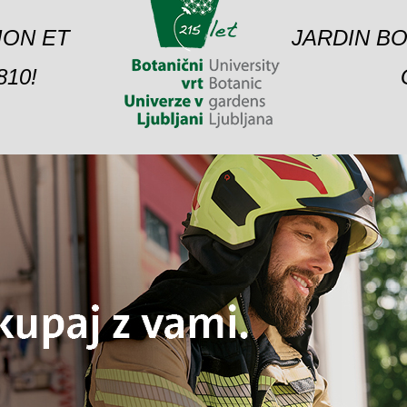
ION ET
JARDIN BO
10!