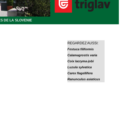
S DE LA SLOVENIE
REGARDEZ AUSSI:
Festuca filiformis
Calamagrostis varia
Coix lacryma-jobi
Luzula sylvatica
Carex flagellifera
Ranunculus asiaticus