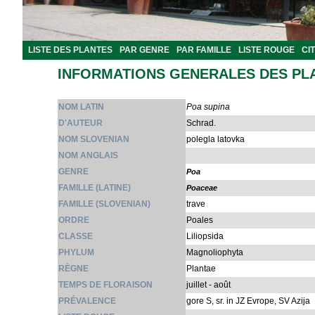
LISTE DES PLANTES
PAR GENRE
PAR FAMILLE
LISTE ROUGE
CI
INFORMATIONS GENERALES DES PL
NOM LATIN
Poa supina
D'AUTEUR
Schrad.
NOM SLOVENIAN
polegla latovka
NOM ANGLAIS
GENRE
Poa
FAMILLE (LATINE)
Poaceae
FAMILLE (SLOVENIAN)
trave
ORDRE
Poales
CLASSE
Liliopsida
PHYLUM
Magnoliophyta
RÈGNE
Plantae
TEMPS DE FLORAISON
juillet - août
PRÉVALENCE
gore S, sr. in JZ Evrope, SV Azija