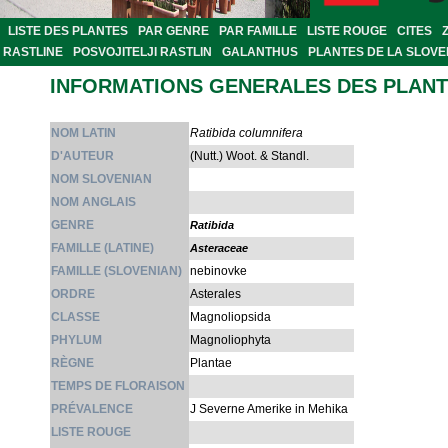
LISTE DES PLANTES
PAR GENRE
PAR FAMILLE
LISTE ROUGE
CITES
RASTLINE
POSVOJITELJI RASTLIN
GALANTHUS
PLANTES DE LA SLOVE
INFORMATIONS GENERALES DES PLAN
NOM LATIN
Ratibida columnifera
D'AUTEUR
(Nutt.) Woot. & Standl.
NOM SLOVENIAN
NOM ANGLAIS
GENRE
Ratibida
FAMILLE (LATINE)
Asteraceae
FAMILLE (SLOVENIAN)
nebinovke
ORDRE
Asterales
CLASSE
Magnoliopsida
PHYLUM
Magnoliophyta
RÈGNE
Plantae
TEMPS DE FLORAISON
PRÉVALENCE
J Severne Amerike in Mehika
LISTE ROUGE