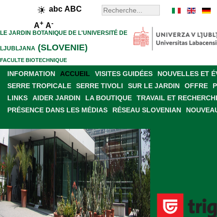
abc
ABC
+
-
A
A
LE JARDIN BOTANIQUE DE L'UNIVERSITÉ DE
(SLOVENIE)
LJUBLJANA
FACULTE BIOTECHNIQUE
INFORMATION
ACCUEIL
VISITES GUIDÉES
NOUVELLES ET 
SERRE TROPICALE
SERRE TIVOLI
SUR LE JARDIN
OFFRE
LINKS
AIDER JARDIN
LA BOUTIQUE
TRAVAIL ET RECHERCH
PRÉSENCE DANS LES MÉDIAS
RÉSEAU SLOVENIAN
NOUVEAU