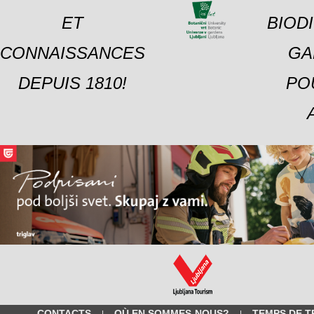
ET
BIOD
CONNAISSANCES
GA
DEPUIS 1810!
PO
CONTACTS
OÙ EN SOMMES-NOUS?
TEMPS DE T
|
|