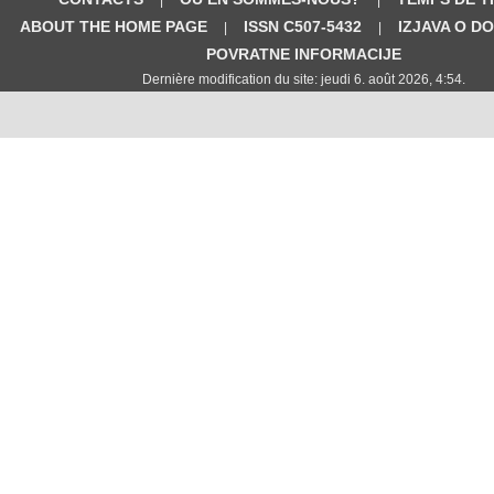
ABOUT THE HOME PAGE
ISSN C507-5432
IZJAVA O D
|
|
POVRATNE INFORMACIJE
Dernière modification du site: jeudi 6. août 2026, 4:54.