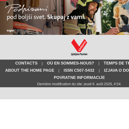
CONTACTS
OÙ EN SOMMES-NOUS?
TEMPS DE T
|
|
ABOUT THE HOME PAGE
ISSN C507-5432
IZJAVA O D
|
|
POVRATNE INFORMACIJE
Dernière modification du site: jeudi 6. août 2026, 4:54.