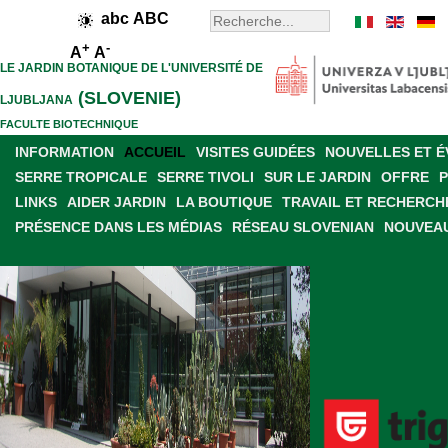
abc
ABC
+
-
A
A
LE JARDIN BOTANIQUE DE L'UNIVERSITÉ DE
(SLOVENIE)
LJUBLJANA
FACULTE BIOTECHNIQUE
INFORMATION
ACCUEIL
VISITES GUIDÉES
NOUVELLES ET 
SERRE TROPICALE
SERRE TIVOLI
SUR LE JARDIN
OFFRE
LINKS
AIDER JARDIN
LA BOUTIQUE
TRAVAIL ET RECHERCH
PRÉSENCE DANS LES MÉDIAS
RÉSEAU SLOVENIAN
NOUVEAU