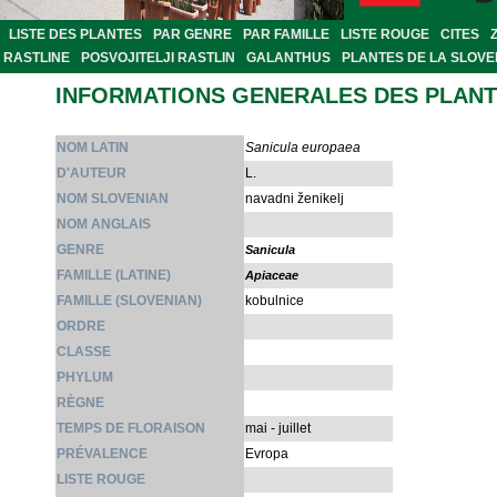
LISTE DES PLANTES
PAR GENRE
PAR FAMILLE
LISTE ROUGE
CITES
RASTLINE
POSVOJITELJI RASTLIN
GALANTHUS
PLANTES DE LA SLOVE
INFORMATIONS GENERALES DES PLAN
NOM LATIN
Sanicula europaea
D'AUTEUR
L.
NOM SLOVENIAN
navadni ženikelj
NOM ANGLAIS
GENRE
Sanicula
FAMILLE (LATINE)
Apiaceae
FAMILLE (SLOVENIAN)
kobulnice
ORDRE
CLASSE
PHYLUM
RÈGNE
TEMPS DE FLORAISON
mai - juillet
PRÉVALENCE
Evropa
LISTE ROUGE