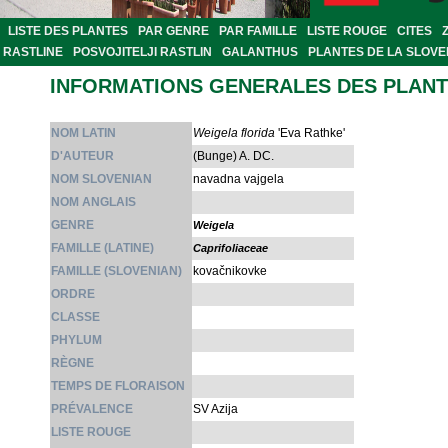
LISTE DES PLANTES
PAR GENRE
PAR FAMILLE
LISTE ROUGE
CITES
RASTLINE
POSVOJITELJI RASTLIN
GALANTHUS
PLANTES DE LA SLOVE
INFORMATIONS GENERALES DES PLAN
NOM LATIN
Weigela florida
'Eva Rathke'
D'AUTEUR
(Bunge) A. DC.
NOM SLOVENIAN
navadna vajgela
NOM ANGLAIS
GENRE
Weigela
FAMILLE (LATINE)
Caprifoliaceae
FAMILLE (SLOVENIAN)
kovačnikovke
ORDRE
CLASSE
PHYLUM
RÈGNE
TEMPS DE FLORAISON
PRÉVALENCE
SV Azija
LISTE ROUGE