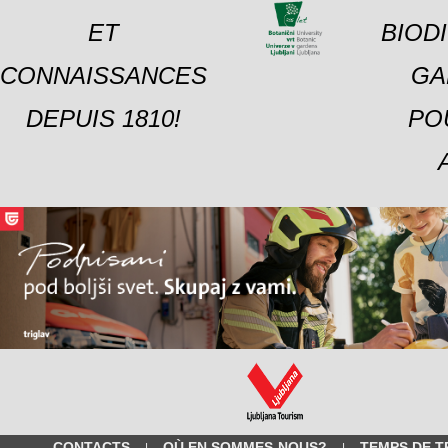
ET
BIOD
CONNAISSANCES
GA
DEPUIS 1810!
PO
CONTACTS
OÙ EN SOMMES-NOUS?
TEMPS DE T
|
|