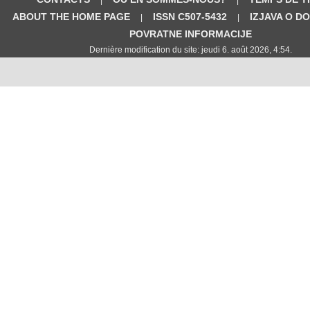
ABOUT THE HOME PAGE
ISSN C507-5432
IZJAVA O D
|
|
POVRATNE INFORMACIJE
Dernière modification du site: jeudi 6. août 2026, 4:54.