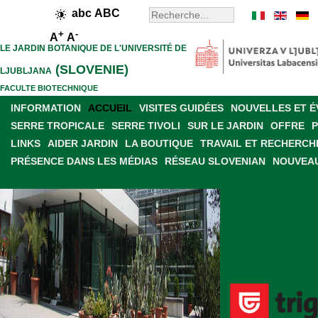
abc
ABC
+
-
A
A
LE JARDIN BOTANIQUE DE L'UNIVERSITÉ DE
(SLOVENIE)
LJUBLJANA
FACULTE BIOTECHNIQUE
INFORMATION
ACCUEIL
VISITES GUIDÉES
NOUVELLES ET 
SERRE TROPICALE
SERRE TIVOLI
SUR LE JARDIN
OFFRE
LINKS
AIDER JARDIN
LA BOUTIQUE
TRAVAIL ET RECHERCH
PRÉSENCE DANS LES MÉDIAS
RÉSEAU SLOVENIAN
NOUVEAU