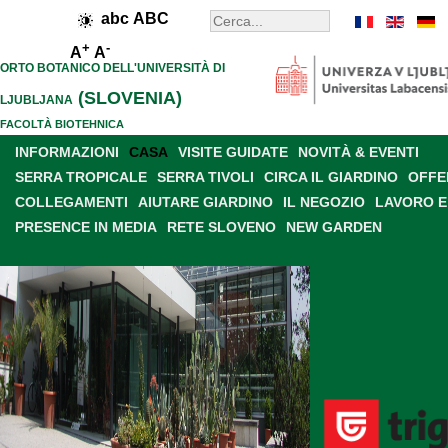
abc
ABC
+
-
A
A
ORTO BOTANICO DELL'UNIVERSITÀ DI
(SLOVENIA)
LJUBLJANA
FACOLTÀ BIOTEHNICA
INFORMAZIONI
CASA
VISITE GUIDATE
NOVITÀ & EVENTI
SERRA TROPICALE
SERRA TIVOLI
CIRCA IL GIARDINO
OFFE
COLLEGAMENTI
AIUTARE GIARDINO
IL NEGOZIO
LAVORO E
PRESENCE IN MEDIA
RETE SLOVENO
NEW GARDEN