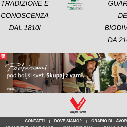
TRADIZIONE E
GUAR
CONOSCENZA
DE
DAL 1810!
BIODI
DA 21
CONTATTI
DOVE SIAMO?
ORARIO DI LAVO
|
|