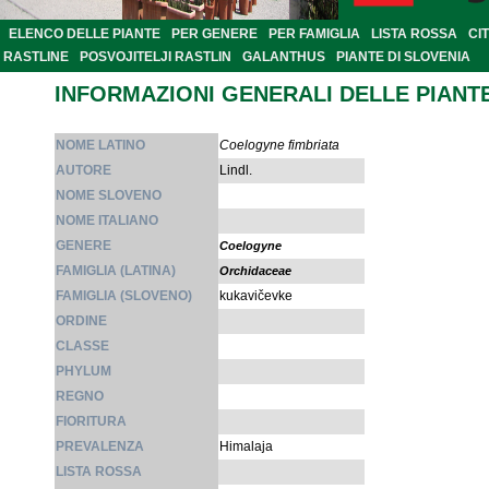
ELENCO DELLE PIANTE
PER GENERE
PER FAMIGLIA
LISTA ROSSA
CI
RASTLINE
POSVOJITELJI RASTLIN
GALANTHUS
PIANTE DI SLOVENIA
INFORMAZIONI GENERALI DELLE PIANT
NOME LATINO
Coelogyne fimbriata
AUTORE
Lindl.
NOME SLOVENO
NOME ITALIANO
GENERE
Coelogyne
FAMIGLIA (LATINA)
Orchidaceae
FAMIGLIA (SLOVENO)
kukavičevke
ORDINE
CLASSE
PHYLUM
REGNO
FIORITURA
PREVALENZA
Himalaja
LISTA ROSSA