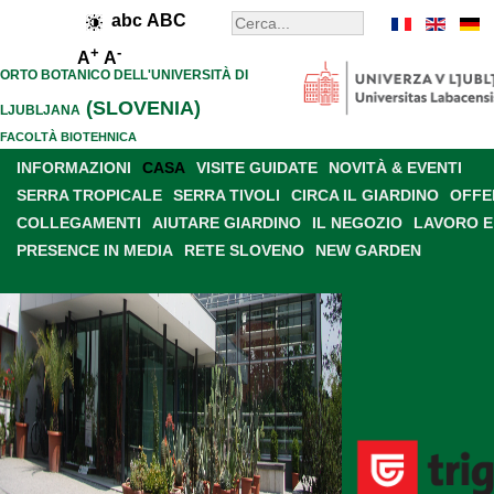
abc
ABC
+
-
A
A
ORTO BOTANICO DELL'UNIVERSITÀ DI
(SLOVENIA)
LJUBLJANA
FACOLTÀ BIOTEHNICA
INFORMAZIONI
CASA
VISITE GUIDATE
NOVITÀ & EVENTI
SERRA TROPICALE
SERRA TIVOLI
CIRCA IL GIARDINO
OFFE
COLLEGAMENTI
AIUTARE GIARDINO
IL NEGOZIO
LAVORO E
PRESENCE IN MEDIA
RETE SLOVENO
NEW GARDEN