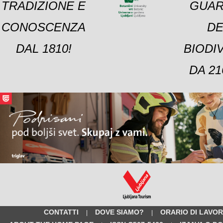
TRADIZIONE E
GUAR
CONOSCENZA
DE
DAL 1810!
BIODI
DA 21
CONTATTI
DOVE SIAMO?
ORARIO DI LAVO
|
|