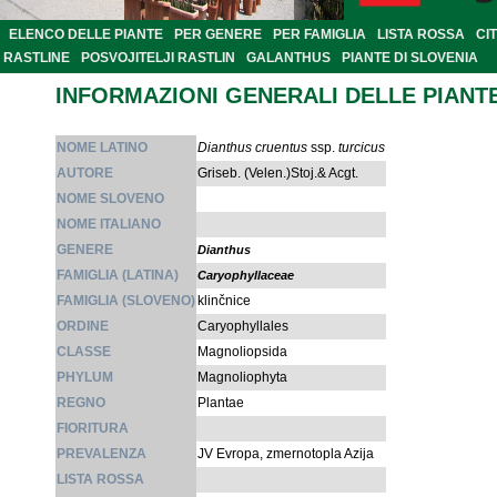
ELENCO DELLE PIANTE
PER GENERE
PER FAMIGLIA
LISTA ROSSA
CI
RASTLINE
POSVOJITELJI RASTLIN
GALANTHUS
PIANTE DI SLOVENIA
INFORMAZIONI GENERALI DELLE PIANT
NOME LATINO
Dianthus cruentus
ssp.
turcicus
AUTORE
Griseb. (Velen.)Stoj.& Acgt.
NOME SLOVENO
NOME ITALIANO
GENERE
Dianthus
FAMIGLIA (LATINA)
Caryophyllaceae
FAMIGLIA (SLOVENO)
klinčnice
ORDINE
Caryophyllales
CLASSE
Magnoliopsida
PHYLUM
Magnoliophyta
REGNO
Plantae
FIORITURA
PREVALENZA
JV Evropa, zmernotopla Azija
LISTA ROSSA